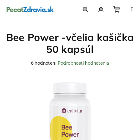
Prejsť
na
obsah
Nákupn
Hľadať
Prihlásenie
Bee Power -včelia kašička
košík
50 kapsúl
Priemerné
6 hodnotení
Podrobnosti hodnotenia
hodnotenie
produktu
je
5,0
z
5
hviezdičiek.