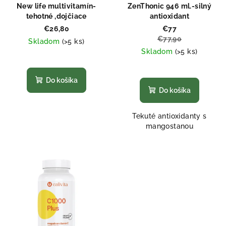
New life multivitamín-
ZenThonic 946 ml.-silný
tehotné ,dojčiace
antioxidant
€26,80
€77
€77,90
Skladom
(>5 ks)
Skladom
(>5 ks)
Priemerné
hodnotenie
Priemerné
produktu
hodnotenie
Do košíka
je
produktu
Do košíka
5,0
je
z
5,0
Tekuté antioxidanty s
5
z
mangostanou
hviezdičiek.
5
hviezdičiek.