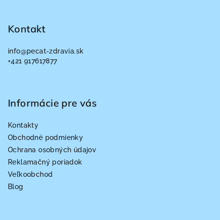
Z
á
p
Kontakt
ä
info
@
pecat-zdravia.sk
t
+421 917617877
i
e
Informácie pre vás
Kontakty
Obchodné podmienky
Ochrana osobných údajov
Reklamačný poriadok
Veľkoobchod
Blog