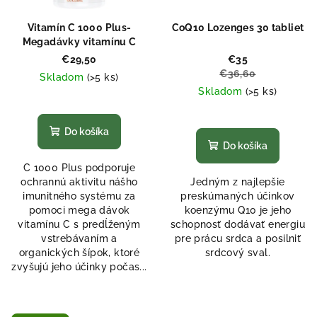
Vitamín C 1000 Plus-
CoQ10 Lozenges 30 tabliet
Megadávky vitamínu C
€29,50
€35
€36,60
Skladom
(>5 ks)
Skladom
(>5 ks)
Priemerné
hodnotenie
Priemerné
produktu
hodnotenie
Do košíka
je
produktu
Do košíka
5,0
je
C 1000 Plus podporuje
z
5,0
ochrannú aktivitu nášho
Jedným z najlepšie
5
z
imunitného systému za
preskúmaných účinkov
hviezdičiek.
5
pomoci mega dávok
koenzýmu Q10 je jeho
hviezdičiek.
vitamínu C s predĺženým
schopnosť dodávať energiu
vstrebávaním a
pre prácu srdca a posilniť
organických šípok, ktoré
srdcový sval.
zvyšujú jeho účinky počas...