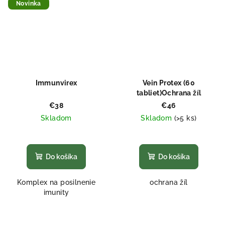
Novinka
Immunvirex
Vein Protex (60
tabliet)Ochrana žíl
€38
€46
Skladom
Skladom
(>5 ks)
Priemerné
hodnotenie
produktu
Do košíka
Do košíka
je
5,0
Komplex na posilnenie
ochrana žíl
z
imunity
5
hviezdičiek.