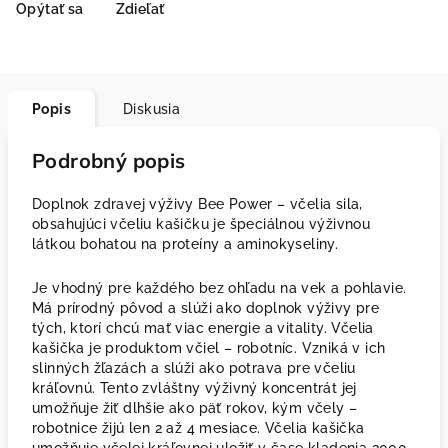
Opýtať sa
Zdieľať
Popis
Diskusia
Podrobný popis
Doplnok zdravej výživy Bee Power – včelia sila,
obsahujúci včeliu kašičku je špeciálnou výživnou
látkou bohatou na proteíny a aminokyseliny.
Je vhodný pre každého bez ohľadu na vek a pohlavie.
Má prírodný pôvod a slúži ako doplnok výživy pre
tých, ktorí chcú mať viac energie a vitality. Včelia
kašička je produktom včiel – robotníc. Vzniká v ich
slinných žľazách a slúži ako potrava pre včeliu
kráľovnú. Tento zvláštny výživný koncentrát jej
umožňuje žiť dlhšie ako päť rokov, kým včely –
robotnice žijú len 2 až 4 mesiace. Včelia kašička