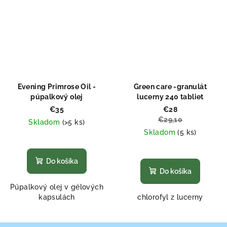
Evening Primrose Oil -
Green care -granulát
púpalkový olej
lucerny 240 tabliet
€35
€28
€29,10
Skladom
(>5 ks)
Skladom
(5 ks)
Priemerné
hodnotenie
Priemerné
produktu
hodnotenie
Do košíka
je
produktu
Do košíka
4,8
je
Púpalkový olej v gélových
z
5,0
kapsulách
chlorofyl z lucerny
5
z
hviezdičiek.
5
hviezdičiek.