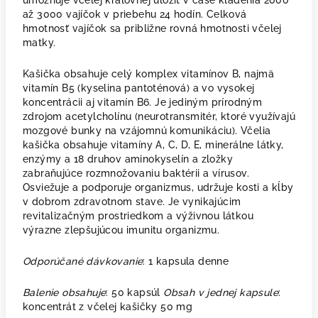
umožňuje včelej kráľovnej uložiť v čase kladenia 2000
až 3000 vajíčok v priebehu 24 hodín. Celková
hmotnosť vajíčok sa približne rovná hmotnosti včelej
matky.
Kašička obsahuje celý komplex vitamínov B, najmä
vitamín B5 (kyselina pantoténová) a vo vysokej
koncentrácii aj vitamín B6. Je jediným prírodným
zdrojom acetylcholínu (neurotransmitér, ktoré využívajú
mozgové bunky na vzájomnú komunikáciu). Včelia
kašička obsahuje vitamíny A, C, D, E, minerálne látky,
enzýmy a 18 druhov aminokyselín a zložky
zabraňujúce rozmnožovaniu baktérii a vírusov.
Osviežuje a podporuje organizmus, udržuje kosti a kĺby
v dobrom zdravotnom stave. Je vynikajúcim
revitalizačným prostriedkom a výživnou látkou
výrazne zlepšujúcou imunitu organizmu.
Odporúčané dávkovanie
: 1 kapsula denne
Balenie obsahuje
: 50 kapsúl
Obsah v jednej kapsule
:
koncentrát z včelej kašičky 50 mg