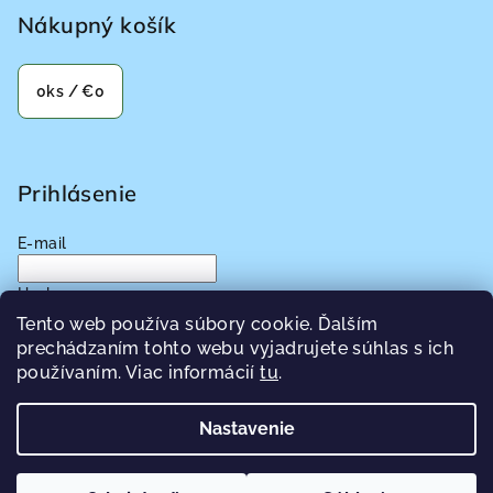
Nákupný košík
0
ks /
€0
Prihlásenie
E-mail
Heslo
Tento web používa súbory cookie. Ďalším
prechádzaním tohto webu vyjadrujete súhlas s ich
Prihlásiť sa
používaním. Viac informácií
tu
.
Nová registrácia
Zabudnuté heslo
Nastavenie
Copyright 2026
Pecat-Zdravia.sk
. Všetky práva vyhradené.