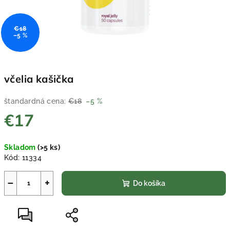
€18
–5 %
včelia kašička
štandardná cena:
€18
–5 %
€17
Jednotková
Skladom
(>5 ks)
cena:
Kód:
11334
−
+
Do košíka