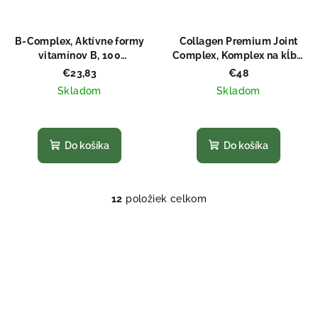
B-Complex, Aktívne formy
Collagen Premium Joint
vitamínov B, 100
Complex, Komplex na kĺby,
vegánskych kapsúl
10 000 mg, 30 sáčkov
€23,83
€48
Skladom
Skladom
Priemerné
Priemerné
hodnotenie
hodnotenie
produktu
produktu
Do košíka
Do košíka
je
je
5,0
5,0
z
z
5
12
položiek celkom
5
O
hviezdičiek.
hviezdičiek.
v
l
á
d
a
c