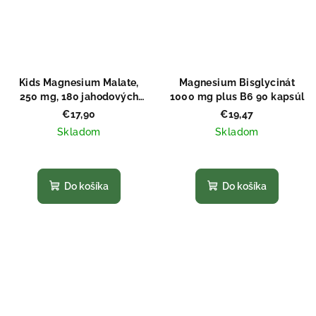
Kids Magnesium Malate,
Magnesium Bisglycinát
250 mg, 180 jahodových
1000 mg plus B6 90 kapsúl
cmúľacích tabletiek
€17,90
€19,47
Skladom
Skladom
Priemerné
Priemerné
hodnotenie
hodnotenie
produktu
produktu
Do košíka
Do košíka
je
je
4,2
4,9
z
z
5
5
hviezdičiek.
hviezdičiek.