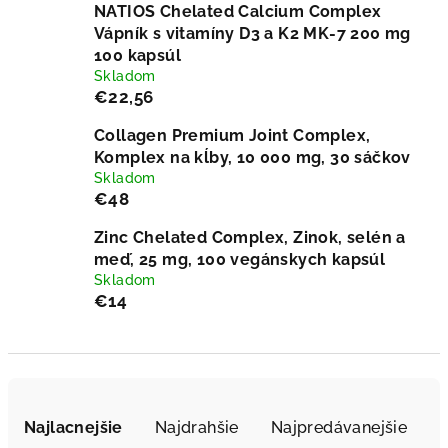
NATIOS Chelated Calcium Complex
Vápník s vitamíny D3 a K2 MK-7 200 mg
100 kapsúl
Skladom
€22,56
Collagen Premium Joint Complex,
Komplex na kĺby, 10 000 mg, 30 sáčkov
Skladom
€48
Zinc Chelated Complex, Zinok, selén a
meď, 25 mg, 100 vegánskych kapsúl
Skladom
€14
R
a
Najlacnejšie
Najdrahšie
Najpredávanejšie