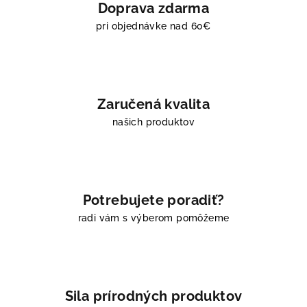
i
Doprava zdarma
e
pri objednávke nad 60€
p
r
v
k
y
Zaručená kvalita
v
našich produktov
ý
p
i
s
u
Potrebujete poradiť?
radi vám s výberom pomôžeme
Sila prírodných produktov