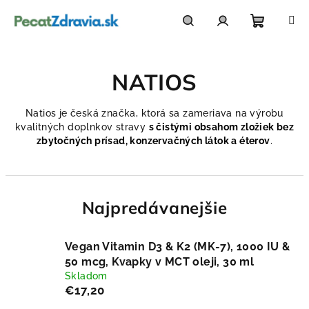
Prejsť
na
obsah
Nákupn
Hľadať
Prihlásenie
NATIOS
košík
Natios je česká značka, ktorá sa zameriava na výrobu
kvalitných doplnkov stravy
s čistými obsahom zložiek bez
zbytočných prísad, konzervačných látok a éterov
.
Najpredávanejšie
Vegan Vitamin D3 & K2 (MK-7), 1000 IU &
50 mcg, Kvapky v MCT oleji, 30 ml
Skladom
€17,20