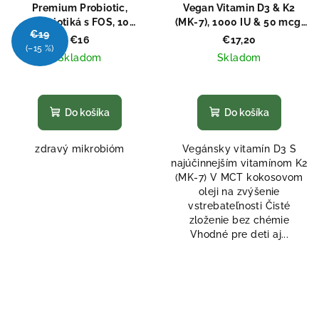
Premium Probiotic,
Vegan Vitamin D3 & K2
Probiotiká s FOS, 10
(MK-7), 1000 IU & 50 mcg,
€19
miliárd CFU, 10 kmeňov, 60
Kvapky v MCT oleji, 30 ml
€16
€17,20
(–15 %)
veg kapsúl
Skladom
Skladom
Priemerné
Priemerné
hodnotenie
hodnotenie
produktu
produktu
Do košíka
Do košíka
je
je
4,7
5,0
zdravý mikrobióm
Vegánsky vitamín D3 S
z
z
najúčinnejším vitamínom K2
5
5
(MK‑7) V MCT kokosovom
hviezdičiek.
hviezdičiek.
oleji na zvýšenie
vstrebateľnosti Čisté
zloženie bez chémie
Vhodné pre deti aj...