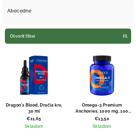
d
e
Abecedne
n
i
e
Otvoriť filter
p
V
r
ý
o
p
d
i
u
s
k
p
t
r
o
Dragon's Blood, Dračia krv,
Omega-3 Premium
o
v
30 ml
Anchovies, 1000 mg, 100
softgel kapsúl
d
€11,65
€13,50
Skladom
Skladom
u