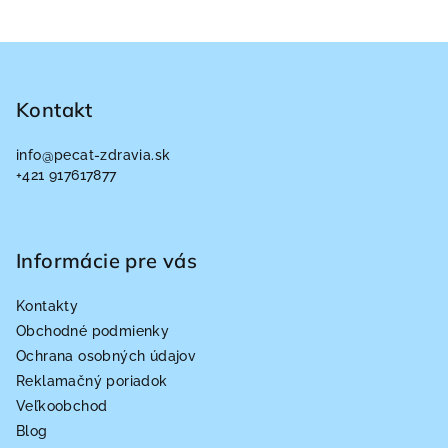
Z
á
p
Kontakt
ä
info
@
pecat-zdravia.sk
t
+421 917617877
i
e
Informácie pre vás
Kontakty
Obchodné podmienky
Ochrana osobných údajov
Reklamačný poriadok
Veľkoobchod
Blog