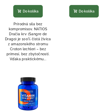
k
Priemerné
Priemerné
hodnotenie
hodnotenie
t
produktu
produktu
Do košíka
Do košíka
o
je
je
5,0
5,0
v
Prírodná sila bez
z
z
kompromisov. NATIOS
5
5
Dračia krv (Sangre de
hviezdičiek.
hviezdičiek.
Drago) je 100% čistá živica
z amazonského stromu
Croton lechleri – bez
prímesí, bez zbytočností.
Vďaka praktickému...