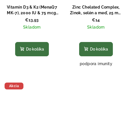
Vitamín D3 & K2 (MenaQ7
Zinc Chelated Complex,
MK-7), 2000 IU & 75 mcg,
Zinok, selén a meď, 25 mg,
100 kapsúl
100 vegánskych kapsúl
€13,93
€14
Skladom
Skladom
Priemerné
Priemerné
hodnotenie
hodnotenie
produktu
produktu
Do košíka
Do košíka
je
je
5,0
5,0
podpora imunity
z
z
5
5
hviezdičiek.
hviezdičiek.
Akcia