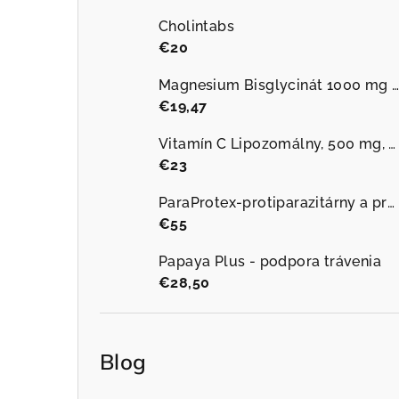
Cholintabs
€20
Magnesium Bisglycinát 1000 mg plus B6 90 kapsúl
€19,47
Vitamín C Lipozomálny, 500 mg, 60 vegánskych kapsúl
€23
ParaProtex-protiparazitárny a protiplesňový
€55
Papaya Plus - podpora trávenia
€28,50
Blog