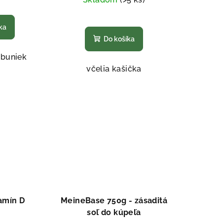
emerné
notenie
Priemerné
ka
duktu
hodnotenie
Do košíka
produktu
je
 buniek
5,0
včelia kašička
z
ezdičiek.
5
hviezdičiek.
tamín D
MeineBase 750g - zásaditá
soľ do kúpeľa