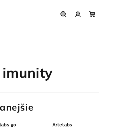
Hľadať
Prihlásenie
Nákupný
košík
 imunity
anejšie
tabs 90
Artetabs