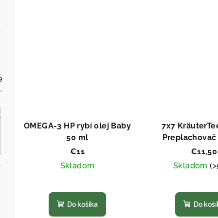
o
z
z
o
v
5
5
hviezdičiek.
hvi
v
9
OMEGA-3 HP rybí olej Baby
7x7 KräuterTe
50 ml
Preplachovač
€11
€11,50
Skladom
Skladom
(>
Priemerné
Pri
hodnotenie
hod
Do košíka
Do koší
produktu
pro