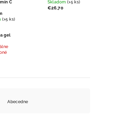
tamín C
Skladom
(>5 ks)
€26,70
om
m
(>5 ks)
a gel
álne
pné
Abecedne