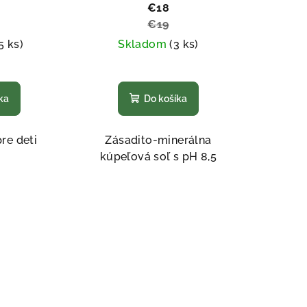
€18
€19
5 ks)
Skladom
(3 ks)
emerné
Priemerné
notenie
hodnotenie
ka
Do košíka
duktu
produktu
je
5,0
re deti
Zásadito-minerálna
z
kúpeľová soľ s pH 8,5
5
ezdičiek.
hviezdičiek.