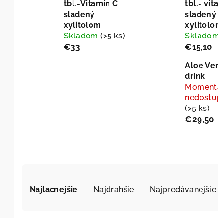
tbl.-Vitamín C
tbl.- vi
sladený
sladený
xylitolom
xylitol
Skladom
(>5 ks)
Sklado
€33
€15,10
Aloe Ver
drink
Moment
nedostu
(>5 ks)
€29,50
R
Najlacnejšie
Najdrahšie
Najpredávanejšie
a
d