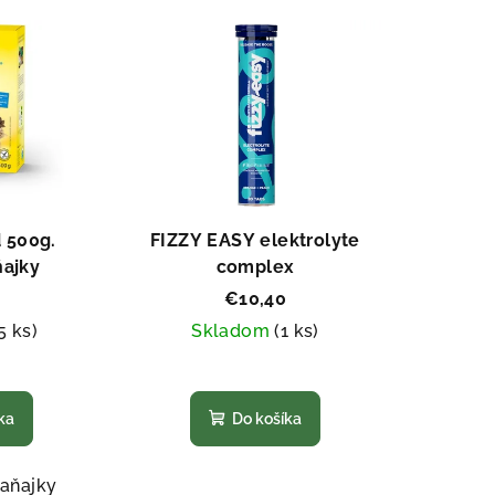
 500g.
FIZZY EASY elektrolyte
ňajky
complex
€10,40
5 ks)
Skladom
(1 ks)
emerné
Priemerné
notenie
hodnotenie
ka
Do košíka
duktu
produktu
je
5,0
raňajky