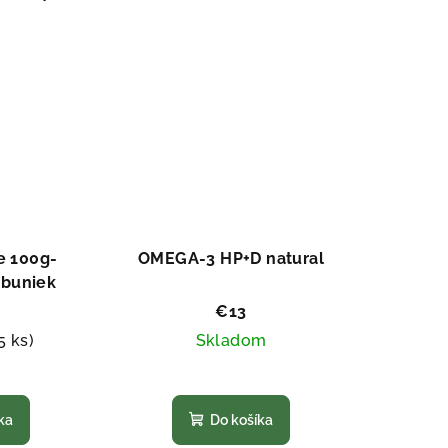
z
5
ezdičiek.
hviezdičiek.
e 100g-
OMEGA-3 HP+D natural
 buniek
€13
5 ks)
Skladom
emerné
Priemerné
notenie
hodnotenie
ka
Do košíka
duktu
produktu