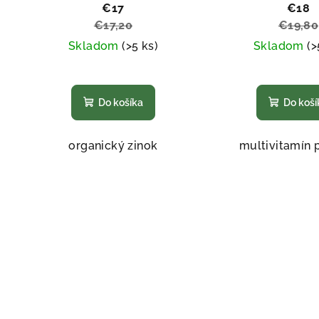
€17
€18
€17,20
€19,80
Skladom
(>5 ks)
Skladom
(>
Priemerné
Pri
hodnotenie
hod
Do košíka
Do koší
produktu
pro
je
je
5,0
4,7
organický zinok
multivitamín p
z
z
5
5
hviezdičiek.
hvi