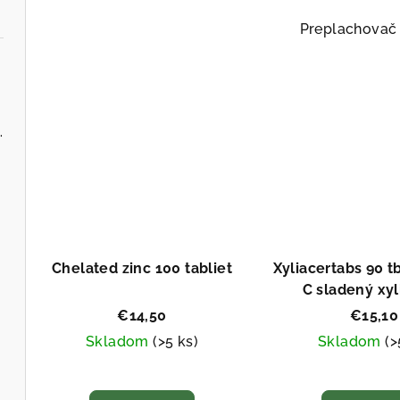
je
je
5,0
5,0
Preplachovač
z
z
5
5
hviezdičiek.
hvi
d CFU, 10 kmeňov, 60 veg kapsúl
Chelated zinc 100 tabliet
Xyliacertabs 90 tb
C sladený xy
€14,50
€15,10
Skladom
(>5 ks)
Skladom
(>
Priemerné
Pri
hodnotenie
hod