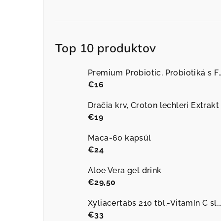
Top 10 produktov
Premium Probiotic, Probiotiká s FOS, 10 miliár
€16
Dračia krv, Croton lechleri Extrakt
€19
Maca-60 kapsúl
€24
Aloe Vera gel drink
€29,50
Xyliacertabs 210 tbl.-Vitamín C sladený xylitolom
€33