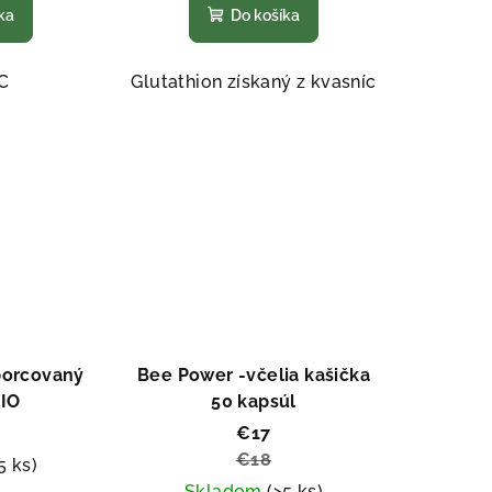
ka
Do košíka
duktu
produktu
je
5,0
C
Glutathion získaný z kvasníc
z
5
ezdičiek.
hviezdičiek.
porcovaný
Bee Power -včelia kašička
BIO
50 kapsúl
€17
€18
5 ks)
Skladom
(>5 ks)