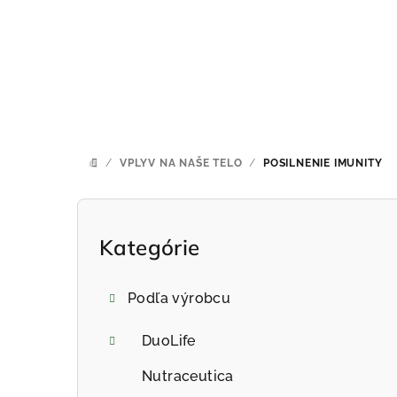
Prejsť
na
obsah
/
VPLYV NA NAŠE TELO
/
POSILNENIE IMUNITY
DOMOV
B
o
Kategórie
Preskočiť
kategórie
č
Podľa výrobcu
n
ý
DuoLife
p
Nutraceutica