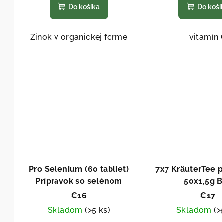
Do košíka
Do koší
produktu
pro
je
je
5,0
5,0
Zinok v organickej forme
vitamín 
z
z
5
5
hviezdičiek.
hvi
Pro Selenium (60 tabliet)
7x7 KräuterTee 
Prípravok so selénom
50x1,5g 
€16
€17
Skladom
(>5 ks)
Skladom
(>