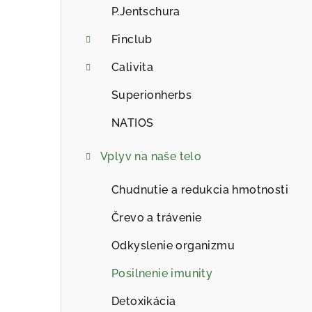
a
P.Jentschura
n
Finclub
e
Calivita
l
Superionherbs
NATIOS
Vplyv na naše telo
Chudnutie a redukcia hmotnosti
Črevo a trávenie
Odkyslenie organizmu
Posilnenie imunity
Detoxikácia