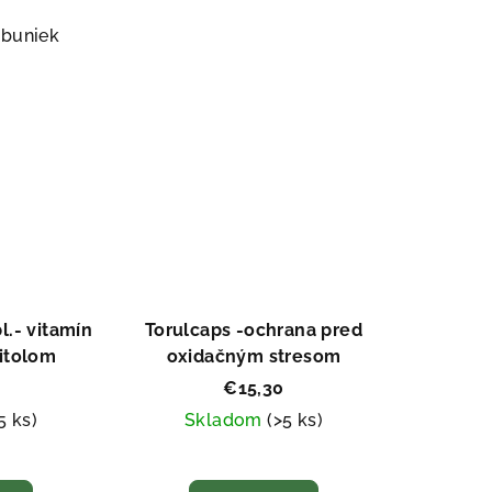
je
5,0
 buniek
z
5
ezdičiek.
hviezdičiek.
l.- vitamín
Torulcaps -ochrana pred
litolom
oxidačným stresom
€15,30
5 ks)
Skladom
(>5 ks)
emerné
Priemerné
notenie
hodnotenie