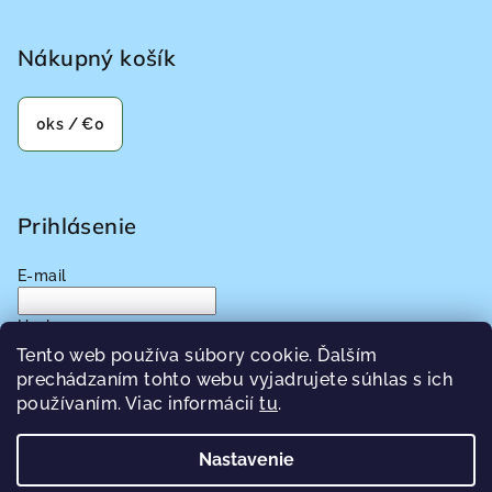
Nákupný košík
0
ks /
€0
Prihlásenie
E-mail
Heslo
Tento web používa súbory cookie. Ďalším
prechádzaním tohto webu vyjadrujete súhlas s ich
Prihlásiť sa
používaním. Viac informácií
tu
.
Nová registrácia
Zabudnuté heslo
Nastavenie