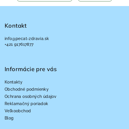
Z
á
p
Kontakt
ä
info
@
pecat-zdravia.sk
t
+421 917617877
i
e
Informácie pre vás
Kontakty
Obchodné podmienky
Ochrana osobných údajov
Reklamačný poriadok
Veľkoobchod
Blog