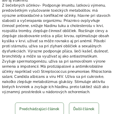
ale aj vlákninu.
Z liečebných účinkov- Podporuje imunitu, latkovú výmenu,
predovšetkým vylučovanie toxických metabolitov, má
výrazne antioxidačné a tonifikačné účinky, hlavne pri stavoch
slabosti a vyčerapania organizmu. Priaznivo ovplyvňuje
činnosť pečene, snižuje hladinu tuku a cholesterolu v krvi,
rozpúšta tromby, zlepšuje činnosť obličiek. Rozširuje cievy a
zlepšuje zásobovanie srdca a pľúc krvou, optimalizuje obsah
kyslíka v krvi, užívať sa môže rovnako aj pri anémií. Pôsobí
proti stárnutiu, užíva sa pri zlyhaní obličiek a sexuálnych
dysfunkciách. Výrazne podporuje pľúca, lieči kašeľ, dušnosť,
bronchitídy a môže sa využívať aj ako antiastmatikum.
Zvyšuje spermatogenézu, užíva sa pri samovoľnom výrone
semena a impotencií. Má protizápalové a antimikrobiálne
účinky napríklad voči Streptococcus pneumoniae, Rhizoctonia
salani, Candida albicans a víru HIV. Užíva sa pri cukrovke,
nakoľko zlepšuje metabolizmus glukózy. Stimuluje aktivitu
bielych krviniek a zvyšuje ich hladinu, preto taktiež slúži ako
významný prostriedok u nádorových ochoreniach.
Predchádzajúci článok
Ďalší článok