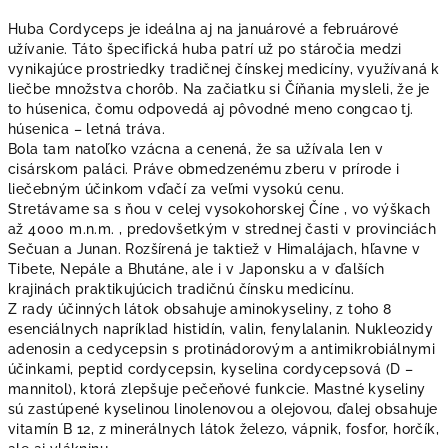
Huba Cordyceps je ideálna aj na januárové a februárové
užívanie. Táto špecifická huba patrí už po stáročia medzi
vynikajúce prostriedky tradičnej čínskej medicíny, využívaná k
liečbe množstva chorôb. Na začiatku si Číňania mysleli, že je
to húsenica, čomu odpovedá aj pôvodné meno congcao tj.
húsenica – letná tráva.
Bola tam natoľko vzácna a cenená, že sa užívala len v
cisárskom paláci. Práve obmedzenému zberu v prírode i
liečebným účinkom vďačí za veľmi vysokú cenu.
Stretávame sa s ňou v celej vysokohorskej Číne , vo výškach
až 4000 m.n.m. , predovšetkým v strednej časti v provinciách
Sečuan a Junan. Rozšírená je taktiež v Himalájach, hľavne v
Tibete, Nepále a Bhutáne, ale i v Japonsku a v ďalších
krajinách praktikujúcich tradičnú čínsku medicínu.
Z rady účinných látok obsahuje aminokyseliny, z toho 8
esenciálnych napríklad histidín, valin, fenylalanin. Nukleozidy
adenosin a cedycepsin s protinádorovým a antimikrobiálnymi
účinkami, peptid cordycepsin, kyselina cordycepsová (D –
mannitol), ktorá zlepšuje pečeňové funkcie. Mastné kyseliny
sú zastúpené kyselinou linolenovou a olejovou, ďalej obsahuje
vitamín B 12, z minerálnych látok železo, vápnik, fosfor, horčík,