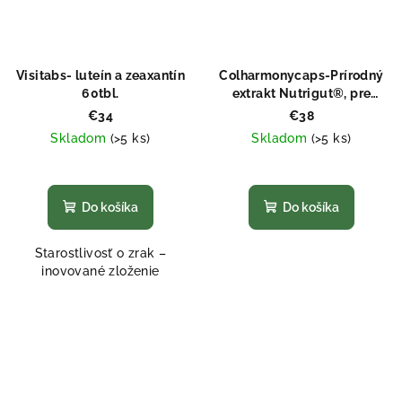
Visitabs- luteín a zeaxantín
Colharmonycaps-Prírodný
60tbl.
extrakt Nutrigut®, pre
pohodu tráviaceho traktu
€34
€38
Skladom
(>5 ks)
Skladom
(>5 ks)
Priemerné
Priemerné
hodnotenie
hodnotenie
produktu
produktu
Do košíka
Do košíka
je
je
5,0
5,0
Starostlivosť o zrak –
z
z
inovované zloženie
5
5
hviezdičiek.
hviezdičiek.