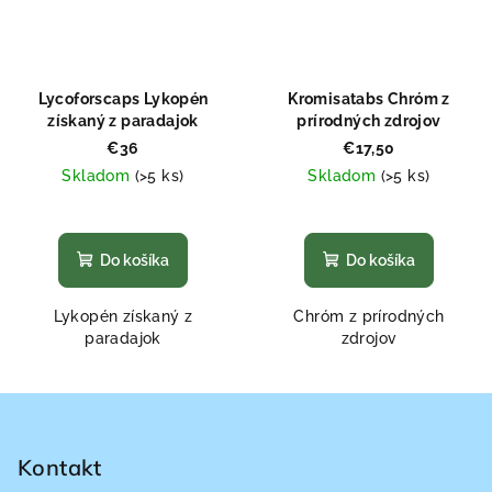
Lycoforscaps Lykopén
Kromisatabs Chróm z
získaný z paradajok
prírodných zdrojov
€36
€17,50
Skladom
(>5 ks)
Skladom
(>5 ks)
Priemerné
Priemerné
hodnotenie
hodnotenie
produktu
produktu
Do košíka
Do košíka
je
je
4,7
4,7
Lykopén získaný z
Chróm z prírodných
z
z
paradajok
zdrojov
5
5
hviezdičiek.
hviezdičiek.
Z
á
p
Kontakt