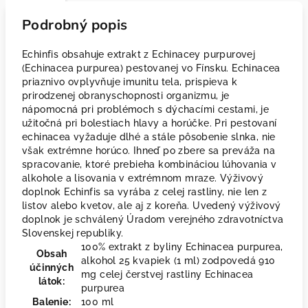
Podrobný popis
Echinfis obsahuje extrakt z Echinacey purpurovej
(Echinacea purpurea) pestovanej vo Fínsku. Echinacea
priaznivo ovplyvňuje imunitu tela, prispieva k
prirodzenej obranyschopnosti organizmu, je
nápomocná pri problémoch s dýchacími cestami, je
užitočná pri bolestiach hlavy a horúčke. Pri pestovaní
echinacea vyžaduje dlhé a stále pôsobenie slnka, nie
však extrémne horúco. Ihneď po zbere sa preváža na
spracovanie, ktoré prebieha kombináciou lúhovania v
alkohole a lisovania v extrémnom mraze. Výživový
doplnok Echinfis sa vyrába z celej rastliny, nie len z
listov alebo kvetov, ale aj z koreňa. Uvedený výživový
doplnok je schválený Úradom verejného zdravotníctva
Slovenskej republiky.
100% extrakt z byliny Echinacea purpurea,
Obsah
alkohol 25 kvapiek (1 ml) zodpovedá 910
účinných
mg celej čerstvej rastliny Echinacea
látok:
purpurea
Balenie:
100 ml