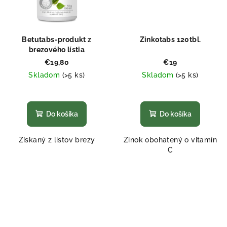
Betutabs-produkt z
Zinkotabs 120tbl.
brezového lístia
€19,80
€19
Skladom
(>5 ks)
Skladom
(>5 ks)
Priemerné
Priemerné
hodnotenie
hodnotenie
produktu
produktu
Do košíka
Do košíka
je
je
5,0
5,0
Získaný z listov brezy
Zinok obohatený o vitamín
z
z
C
5
5
hviezdičiek.
hviezdičiek.