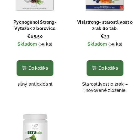
Pycnogenol Strong-
Visistrong- starostlivosť o
Výťažok z borovice
zrak 60 tab.
€65,50
€33
Skladom
(>5 ks)
Skladom
(>5 ks)
Priemerné
Priemerné
hodnotenie
hodnotenie
produktu
produktu
Do košíka
Do košíka
je
je
5,0
5,0
silný antioxidant
Starostlivosť o zrak –
z
z
inovované zloženie
5
5
hviezdičiek.
hviezdičiek.