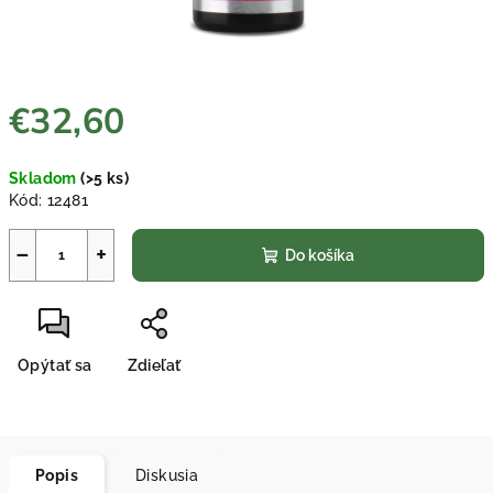
€32,60
Jednotková
Skladom
(>5 ks)
cena:
Kód:
12481
−
+
Do košíka
Opýtať sa
Zdieľať
Popis
Diskusia