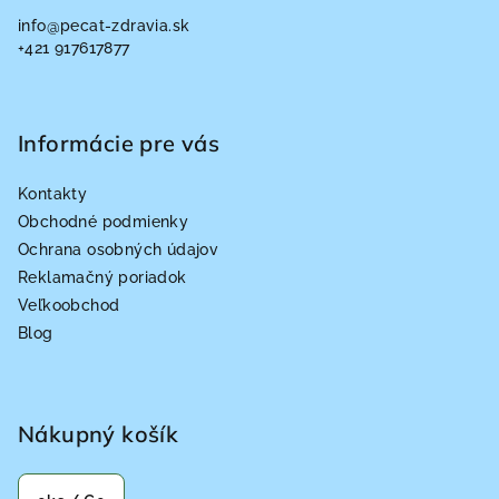
ä
info
@
pecat-zdravia.sk
t
+421 917617877
i
e
Informácie pre vás
Kontakty
Obchodné podmienky
Ochrana osobných údajov
Reklamačný poriadok
Veľkoobchod
Blog
Nákupný košík