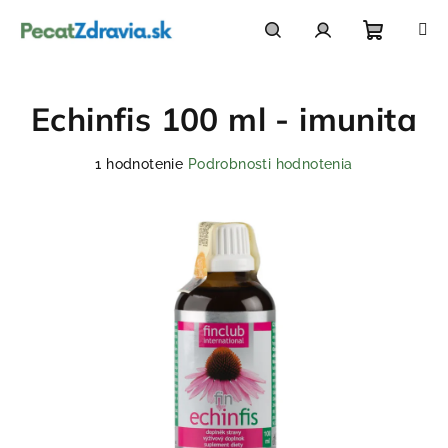
Prejsť
na
obsah
Nákupn
Hľadať
Prihlásenie
Echinfis 100 ml - imunita
košík
Priemerné
1 hodnotenie
Podrobnosti hodnotenia
hodnotenie
produktu
je
5,0
z
5
hviezdičiek.