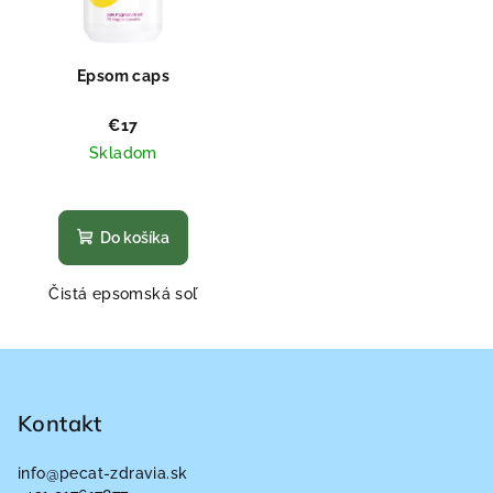
Epsom caps
€17
Skladom
Priemerné
hodnotenie
produktu
Do košíka
je
5,0
Čistá epsomská soľ
z
5
hviezdičiek.
Z
á
p
Kontakt
ä
info
@
pecat-zdravia.sk
t