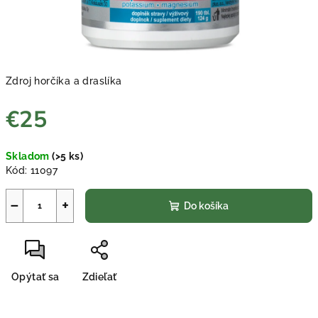
Zdroj horčíka a draslíka
€25
Jednotková
Skladom
(>5 ks)
cena:
Kód:
11097
−
+
Do košíka
Opýtať sa
Zdieľať