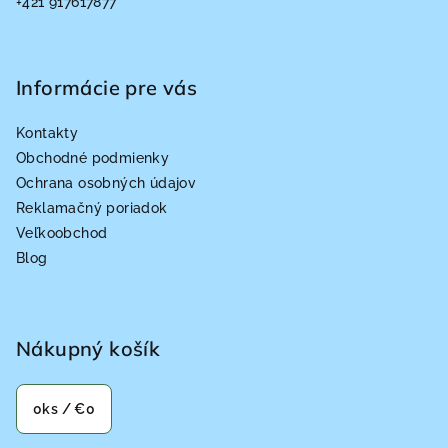
+421 917617877
i
e
Informácie pre vás
Kontakty
Obchodné podmienky
Ochrana osobných údajov
Reklamačný poriadok
Veľkoobchod
Blog
Nákupný košík
0
ks /
€0