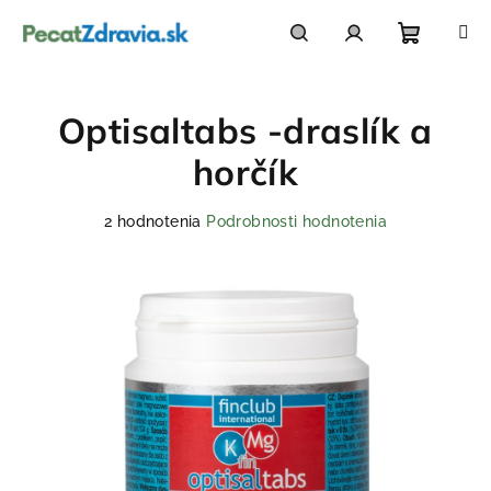
Prejsť
na
obsah
Nákupn
Hľadať
Prihlásenie
Optisaltabs -draslík a
košík
horčík
Priemerné
2 hodnotenia
Podrobnosti hodnotenia
hodnotenie
produktu
je
5,0
z
5
hviezdičiek.