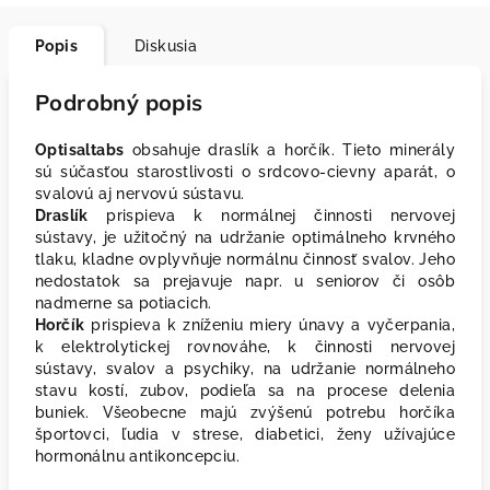
Popis
Diskusia
Podrobný popis
Optisaltabs
obsahuje draslík a horčík. Tieto minerály
sú súčasťou starostlivosti o srdcovo-cievny aparát, o
svalovú aj nervovú sústavu.
Draslík
prispieva k normálnej činnosti nervovej
sústavy, je užitočný na udržanie optimálneho krvného
tlaku, kladne ovplyvňuje normálnu činnosť svalov. Jeho
nedostatok sa prejavuje napr. u seniorov či osôb
nadmerne sa potiacich.
Horčík
prispieva k zníženiu miery únavy a vyčerpania,
k elektrolytickej rovnováhe, k činnosti nervovej
sústavy, svalov a psychiky, na udržanie normálneho
stavu kostí, zubov, podieľa sa na procese delenia
buniek. Všeobecne majú zvýšenú potrebu horčíka
športovci, ľudia v strese, diabetici, ženy užívajúce
hormonálnu antikoncepciu.