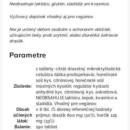
Neobsahuje laktózu, glutén, sladidlá ani kvasnice.
Výživový doplnok vhodný aj pre vegánov.
Nie je určený deťom osobám s ochorením obličiek,
užívajúcim lieky proti arytmii, alebo diuretiká šetriacie
draslík.
Parametre
1 tablety: citrát draselný, mikrokryštalická
celulóza (látka protispekavá), horečnaté
soli kys. citrónovej, horečnaté soli
Zloženie:
mastných kyselín; regulátor kyslosti:
anhydrid kys. citrónovej, kys. askorbová.
NEOBSAHUJE laktózu, lepok, kvasnice a
sladidlá. Vhodný pre vegánov.
Obsah
v 6 tbl. (% dennej referenčnej hodnoty
účinných
príjmu): draslík 600 mg (30%), horčík 125
látok:
mg (33%)
Balenie:
190 tabliet