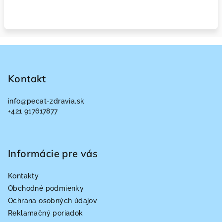
Z
á
p
Kontakt
ä
info
@
pecat-zdravia.sk
t
+421 917617877
i
e
Informácie pre vás
Kontakty
Obchodné podmienky
Ochrana osobných údajov
Reklamačný poriadok