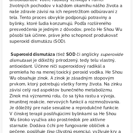
životných pochodov v každom okamihu nášho života a
naše zdravie závisí na ich nepretržitom odbúravaní z
tela. Tento proces obvykle podporujú potraviny a
bylinky, ktoré ľudia konzumujú. Podľa rozšíreného
presvedčenia je jedným z dôvodov, prečo He Shou Wu
pôsobí tak účinne, práve jeho schopnosť produkovať
superoxid dismutázu (SOD).
S
uperoxid dismutáza
(tiež
SOD
či anglicky
superoxide
dismutase
) je dôležitý prirodzený, tedy telu vlastný,
antioxidant. Účinne ničí superoxidový radikál a
premieňa ho na menej toxický peroxid vodíka. He Shou
Wu obsahuje zinok. A zinok je zásadným stopovým
prvkom, ktorý potrebujú všetky formy života. Na zinku
závisí celý rad aspektov bunečného metabolizmu.
Zinok má významnú rolu, čo sa týka rastu a vývoja,
imunitnej reakcie, nervových funkcií a rozmnožovania.
Je dôležitý pre naše sexuálne a reprodukčné funkcie.
V čínskej terapii posilňujúcimi bylinkami sa He Shou
Wu široko využíva ako prostriedok pre aktívne
starnutie. Dodáva čchi pre fungovanie obličiek a
pečene, posilňuje
ťing
(životnú esenciu), vyživuje krv a