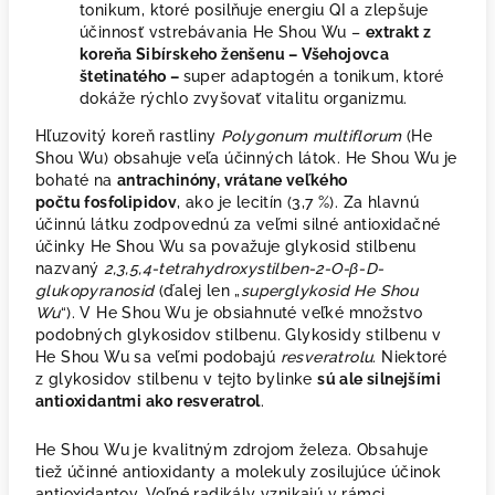
tonikum, ktoré posilňuje energiu QI a zlepšuje
účinnosť vstrebávania He Shou Wu –
extrakt z
koreňa Sibírskeho ženšenu – Všehojovca
štetinatého –
super adaptogén a tonikum, ktoré
dokáže rýchlo zvyšovať vitalitu organizmu.
Hľuzovitý koreň rastliny
Polygonum multiflorum
(He
Shou Wu) obsahuje veľa účinných látok. He Shou Wu je
bohaté na
antrachinóny, vrátane veľkého
počtu fosfolipidov
, ako je lecitín (3,7 %). Za hlavnú
účinnú látku zodpovednú za veľmi silné antioxidačné
účinky He Shou Wu sa považuje glykosid stilbenu
nazvaný
2,3,5,4-tetrahydroxystilben-2-O-β-D-
glukopyranosid
(ďalej len „
superglykosid He Shou
Wu
“). V He Shou Wu je obsiahnuté veľké množstvo
podobných glykosidov stilbenu. Glykosidy stilbenu v
He Shou Wu sa veľmi podobajú
resveratrolu
. Niektoré
z glykosidov stilbenu v tejto bylinke
sú ale silnejšími
antioxidantmi ako resveratrol
.
He Shou Wu je kvalitným zdrojom železa. Obsahuje
tiež účinné antioxidanty a molekuly zosilujúce účinok
antioxidantov. Voľné radikály vznikajú v rámci