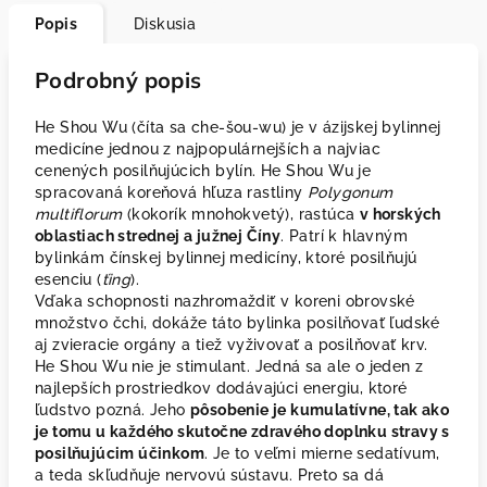
Popis
Diskusia
Podrobný popis
He Shou Wu (číta sa che-šou-wu) je v ázijskej bylinnej
medicíne jednou z najpopulárnejších a najviac
cenených posilňujúcich bylín. He Shou Wu je
spracovaná koreňová hľuza rastliny
Polygonum
multiflorum
(kokorík mnohokvetý), rastúca
v horských
oblastiach strednej a južnej Číny
. Patrí k hlavným
bylinkám čínskej bylinnej medicíny, ktoré posilňujú
esenciu (
ťing
).
Vďaka schopnosti nazhromaždiť v koreni obrovské
množstvo čchi, dokáže táto bylinka posilňovať ľudské
aj zvieracie orgány a tiež vyživovať a posilňovať krv.
He Shou Wu nie je stimulant. Jedná sa ale o jeden z
najlepších prostriedkov dodávajúci energiu, ktoré
ľudstvo pozná. Jeho
pôsobenie je kumulatívne, tak ako
je tomu u každého skutočne zdravého doplnku stravy s
posilňujúcim účinkom
. Je to veľmi mierne sedatívum,
a teda skľudňuje nervovú sústavu. Preto sa dá