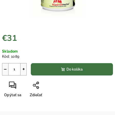
€31
Jednotková
Skladom
cena:
Kód:
1089
−
+
Do košíka
Opýtať sa
Zdieľať