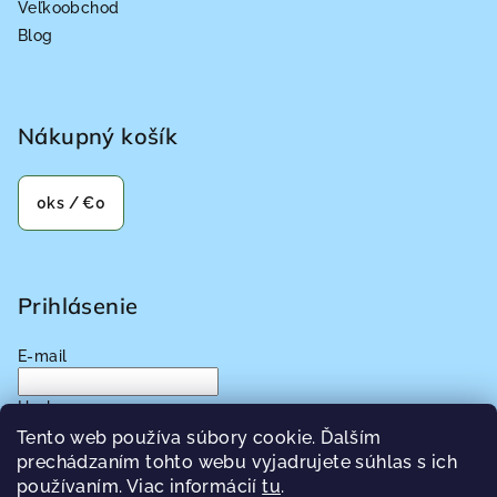
Veľkoobchod
Blog
Nákupný košík
0
ks /
€0
Prihlásenie
E-mail
Heslo
Tento web používa súbory cookie. Ďalším
prechádzaním tohto webu vyjadrujete súhlas s ich
Prihlásiť sa
používaním. Viac informácií
tu
.