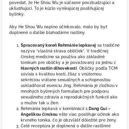
povedať, že He Shou Wu je súčasne povzbudzujúci a
ukľudňujúci. To je kúzlo vynikajúcej posilňujúcej
bylinky.
Aby He Shou Wu naplno účinkovalo, malo by byť
doplnené o ďalšie blahodárne rastliny.
Spracovaný koreň Rehmánie lepkavej
sa tradične
nazýva “vlastná strava obličiek”. V tradičnej
čínskej medicíne sa používa ako základné
tonikum pre obličky a je považovaný za jednu z
hlavných rastlín dlhovekosti
. Obličky podľa TCM
súvisia s kvalitou kostí, žliaz s vnútornou
sekréciou vrátane sexuálnych a schopnosťou
uskladňovať esenciu Jing. Rehmánia je zložkou v
mnohých bylinných formuliach pre podporu
sexuálneho zdravia a reprodukčných funkcií ako
u mužov tak u žien.
Rehmánia lepkavá v kombinácii s
Dang Gui –
Angelikou čínskou
ešte viac posilňuje účinok ako
krvného tonika, čo je obzvlášť dôležité pre ženy.
Celé receptúra je doplnená o ďalšie rastlinné