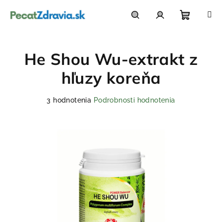
Prejsť
na
obsah
Nákupn
Hľadať
Prihlásenie
He Shou Wu-extrakt z
košík
hľuzy koreňa
Priemerné
3 hodnotenia
Podrobnosti hodnotenia
hodnotenie
produktu
je
4,7
z
5
hviezdičiek.