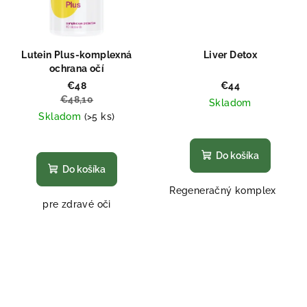
Lutein Plus-komplexná
Liver Detox
ochrana očí
€48
€44
€48,10
Skladom
Skladom
(>5 ks)
Priemerné
Priemerné
hodnotenie
hodnotenie
produktu
Do košíka
produktu
je
Do košíka
je
5,0
Regeneračný komplex
5,0
z
pre zdravé oči
z
5
5
hviezdičiek.
hviezdičiek.