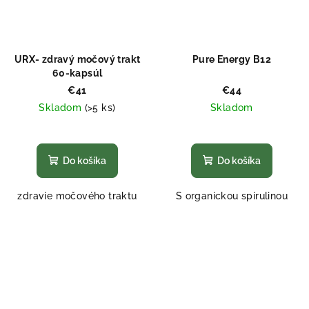
URX- zdravý močový trakt
Pure Energy B12
60-kapsúl
€41
€44
Skladom
(>5 ks)
Skladom
Priemerné
Priemerné
hodnotenie
hodnotenie
produktu
produktu
Do košíka
Do košíka
je
je
5,0
5,0
zdravie močového traktu
S organickou spirulinou
z
z
5
5
hviezdičiek.
hviezdičiek.