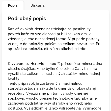
Popis
Diskusia
Podrobný popis
Raz až dvakrát denne nastriekajte na postihnutý
povrch kože zo vzdialenosti približne 8-10 cm, v
zriedenej alebo nezriedenej forme. V prípade potreby
vtierajte do pokožky, pokým sa celkom nevstrebe. Pri
aplikácii na pokožku citlivú na alkohol zrieďte.
K vytvoreniu HerbAid+ – 100 % prírodného, mimoriadne
čistého švajčiarskeho bylinného elixíru Calivita, sme
využili silu celkom 53 rastlinných zložiek mimoriadnej
kvality!
Tento prípravok je zostavený s maximálnou
starostlivosťou na základe takmer tisíc rokov starej
receptúry. Využili sme pri tom výhody dnešnej
špičkovej, vysoko presnej technológie tak, aby sme
zachovali podstatné rysy starobylého výrobného
postupu. Výsledkom je ľahko vstrebateľná, výnimočne