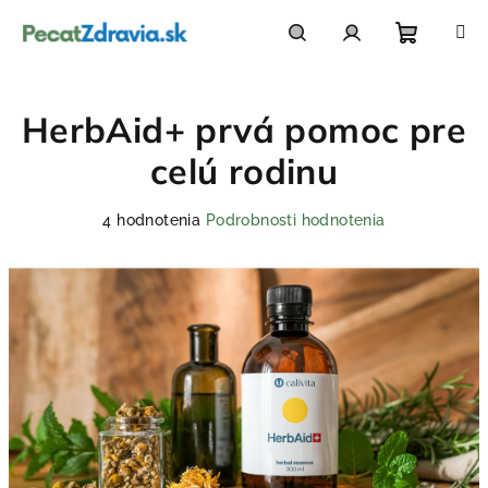
Prejsť
na
obsah
Nákupn
Hľadať
Prihlásenie
HerbAid+ prvá pomoc pre
košík
celú rodinu
Priemerné
4 hodnotenia
Podrobnosti hodnotenia
hodnotenie
produktu
je
5,0
z
5
hviezdičiek.