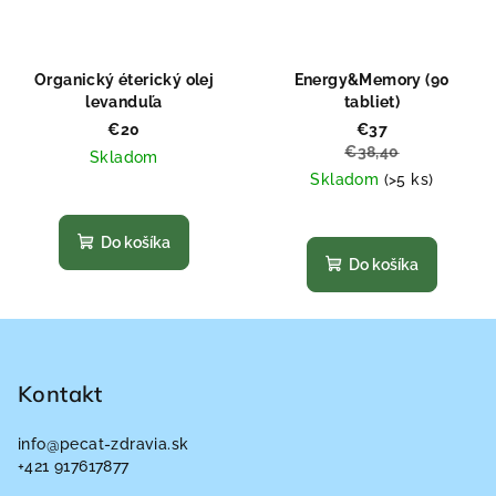
Organický éterický olej
Energy&Memory (90
levanduľa
tabliet)
€20
€37
€38,40
Skladom
Skladom
(>5 ks)
Priemerné
hodnotenie
Priemerné
produktu
hodnotenie
Do košíka
je
produktu
Do košíka
5,0
je
z
5,0
Z
5
z
hviezdičiek.
5
á
hviezdičiek.
p
Kontakt
ä
info
@
pecat-zdravia.sk
t
+421 917617877
i