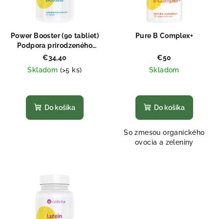
Power Booster (90 tabliet)
Pure B Complex+
Podpora prirodzeného
rastu
€34,40
€50
Skladom
(>5 ks)
Skladom
Priemerné
Priemerné
hodnotenie
hodnotenie
produktu
produktu
Do košíka
Do košíka
je
je
4,6
5,0
So zmesou organického
z
z
ovocia a zeleniny
5
5
hviezdičiek.
hviezdičiek.