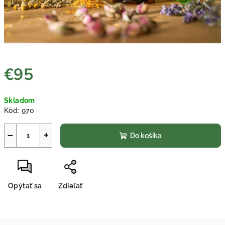
€95
Jednotková
Skladom
cena:
Kód:
970
−
+
Do košíka
Opýtať sa
Zdieľať