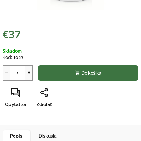
€37
Jednotková
Skladom
cena:
Kód:
1023
−
+
Do košíka
Opýtať sa
Zdieľať
Popis
Diskusia