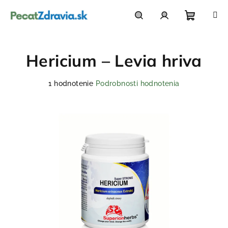
Prejsť
na
obsah
Nákupn
Hľadať
Prihlásenie
Hericium – Levia hriva
košík
Priemerné
1 hodnotenie
Podrobnosti hodnotenia
hodnotenie
produktu
je
5,0
z
5
hviezdičiek.