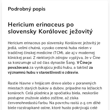
Podrobný popis
Hericium erinaceus po
slovensky Korálovec ježovitý
Hericium erinaceus po slovensky Korálovec ježovitý je
jedlá, veľmi chutná, vysoko cenená huba nielen v
tradičnej čínskej medicíne (TCM), ale aj v modernej
klinickej praxi. Z niektorých zdrojov vyplýva, že v Číne
sa konzumuje už od čias dynastie Šang.
V Číne je
považovaná
za vynikajúcu jedlú hubu, a taktiež
za
významnú hubu v starostlivosti o zdravie.
Rastie hlavne v hnijúcom dreve alebo v poranených
miestach starých bukov a dubov, prípadne na ležiacich
konároch. Celá plodnica je spočiatku biela, neskoršie
postupne zružovie alebo zožltne, až získa
červenohnedastú farbu. Na povrchu rastú 2-5 cm dlhé
biele rozstrapkané ostne, ktoré husto pokrývajú celé