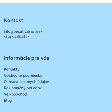
Z
á
p
Kontakt
ä
info
@
pecat-zdravia.sk
t
+421 917617877
i
e
Informácie pre vás
Kontakty
Obchodné podmienky
Ochrana osobných údajov
Reklamačný poriadok
Veľkoobchod
Blog