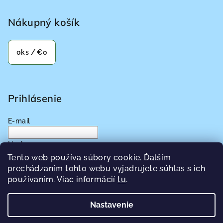
Nákupný košík
0
ks /
€0
Prihlásenie
E-mail
Heslo
Tento web používa súbory cookie. Ďalším
prechádzaním tohto webu vyjadrujete súhlas s ich
Prihlásiť sa
používaním. Viac informácií
tu
.
Nová registrácia
Zabudnuté heslo
Nastavenie