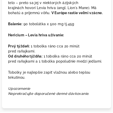
telo – preto sa jej v niektorých ázijských
krajinách hovorí Levia hriva (angl. Lion´s Mane). Má
bohatú a príjemnú vôňu.
V Európe rastie veľmi vzácne.
Balenie:
90 tobolátka x 500 mg tj.45g
Hericium – Levia hriva užívanie:
Prvý týždeň:
1 tobolka ráno cca 20 minút
pred raňajkami.
Od druhého týždňa:
1 tobolka ráno cca 20 minút
pred raňajkami a 1 tobolka popoludnie medzi jedlami.
Tobolky je najlepšie zapiť vlažnou alebo teplou
tekutinou.
Upozornenie
Neprekračujte doporučené denné dávkovanie.