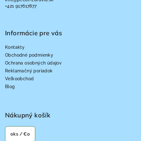
t
+421 917617877
i
e
Informácie pre vás
Kontakty
Obchodné podmienky
Ochrana osobných údajov
Reklamačný poriadok
Veľkoobchod
Blog
Nákupný košík
0
ks /
€0