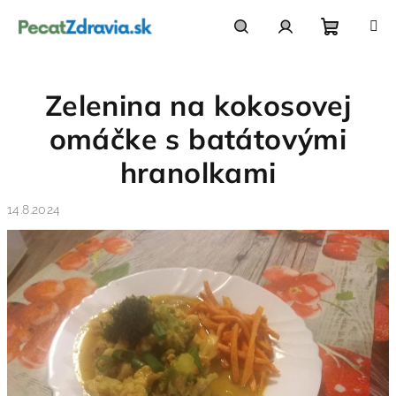
Prejsť
na
obsah
Nákupn
Hľadať
Prihlásenie
Zelenina na kokosovej
košík
omáčke s batátovými
hranolkami
14.8.2024