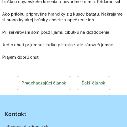
troškou cayanského korenia a povaríme 10 min. Pridáme soľ.
Ako prílohu pripravíme hranolky z 2 kusov batátu. Nakrájame
si hranolky akej hrúbky chcete a opečieme ich.
Pri servírovaní som použil jarnú cibuľku na dozdobenie.
Jedlo chutí príjemne sladko pikantne, ale zároveň jemne.
Prajem dobrú chuť
Predchádzajúci článok
Ďalší článok
Z
á
p
Kontakt
ä
info
@
pecat-zdravia.sk