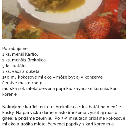
Potrebujeme:
1 ks. menší Karfiol
1 ks. menšia Brokolica
3 ks. batátu
1 ks. väčšia cuketa
250 ml. kokosové mlieko – môže byť aj v konzerve
čerstvé maslo 100 g.
morská soľ, mletá červená paprika, kayanské korenie, kari
korenie
Nakrájame karfiol, cuketu, brokolicu a 1 ks. batát na menšie
kúsky. Na panvičku dáme maslo (môžeme využiť aj maslo
ghee) a pridáme zeleninu. Po 3-5 minutach pridáme kokosové
mlieko a troška mletej červenej papriky s kari korením a