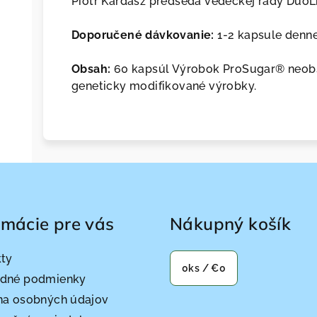
Piotr Kardasz predseda vedeckej rady Duo
Doporučené dávkovanie:
1-2 kapsule denn
Obsah:
60 kapsúl Výrobok ProSugar® neobs
geneticky modifikované výrobky.
rmácie pre vás
Nákupný košík
kty
0
ks /
€0
dné podmienky
na osobných údajov