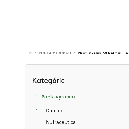
Prejsť
na
obsah
/
PODĽA VÝROBCU
/
PROSUGAR® 60 KAPSÚL- A
DOMOV
B
o
Kategórie
Preskočiť
kategórie
č
Podľa výrobcu
n
ý
DuoLife
p
Nutraceutica