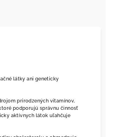
né látky ani geneticky
rojom prirodzených vitamínov,
ktoré podporujú správnu činnosť
cky aktívnych látok uľahčuje