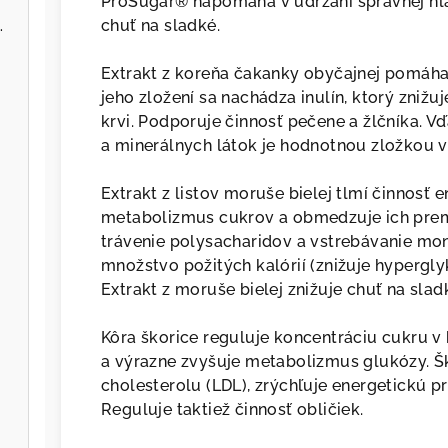
ProSugar® napomáha v udržaní správnej hl
d CFU, 10 kmeňov, 60 veg kapsúl
chuť na sladké.
Extrakt z koreňa čakanky obyčajnej pomáha 
jeho zložení sa nachádza inulín, ktorý znižu
krvi. Podporuje činnosť pečene a žlčníka. 
a minerálnych látok je hodnotnou zložkou v
Extrakt z listov moruše bielej tlmí činnosť
metabolizmus cukrov a obmedzuje ich pre
trávenie polysacharidov a vstrebávanie mo
množstvo požitých kalórií (znižuje hypergly
Extrakt z moruše bielej znižuje chuť na sladk
Kôra škorice reguluje koncentráciu cukru v
a výrazne zvyšuje metabolizmus glukózy. Šk
cholesterolu (LDL), zrýchľuje energetickú p
Reguluje taktiež činnosť obličiek.