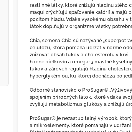
rastlinné látky, ktoré znižujú hladinu zlého 
maqui zrýchľujú spaľovanie kalórií a majú 
pocitom hladu. Vďaka vysokému obsahu vi
látok doplňujú v organizme všetky potrebné
Chia, semená Chia sú nazývané „superpotrav
celulózu, ktorá pomáha udržať v norme odol
znižovať obsah tukov a cholesterolu v krvi
hodne bielkovín a omega-3 mastné kyseliny
tukov a zároveň regulujú hladinu cholester
hyperglykémiou, ku ktorej dochádza po jedl
Odborné stanovisko o ProSugar® „Výživov
spojením prírodných látok, ktoré vďaka svoj
zvyšujú metabolizmus glukózy a znižujú úro
ProSugar® je nezastupiteľný výrobok, ktorý
a mikroelementy, ktoré pomáhajú v udržaní o