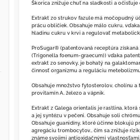
Škorica znižuje chuť na sladkosti a očisťuje
Extrakt zo strukov fazule má močopudný úč
prácu obličiek. Obsahuje málo cukru, vďa
hladinu cukru v krvi a regulovať metabolic
ProSugar® (patentovaná receptúra získaná
(Trigonella foenum-graecum)) vďaka patent
extrakt zo senovky, je bohatý na galaktoman
činnosť organizmu a reguláciu metebolizmu
Obsahuje množstvo fytosterolov, cholínu a f
provitamín A, železo a vápnik.
Extrakt z Galega orientalis je rastlina, kto
a jej syntézu v pečeni. Obsahuje soli chrómu
Obsahuje guanidíny, ktoré účinne blokujú pr
agregáciu trombocytov., čím sa znižuje rizi
známe svojimi antioxidačnými vlastnosťami.