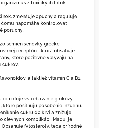
 organizmus z toxických látok .
inok, zmenšuje opuchy a reguluje
ka čomu napomáha kontrolovať
ké poruchy.
 zo semien senovky gréckej
ovanej receptúre, ktorá obsahuje
ány, ktoré pozitívne vplývajú na
 cukrov.
lavonoidov, a taktiež vitamín C a B1,
rá spomaľuje vstrebávanie glukózy
, ktoré posilňujú pôsobenie inzulínu.
enikanie cukru do krvi a znižuje
ko cievnych komplikáci. Maqui je
 Obsahuje fytosteroly, teda prírodné