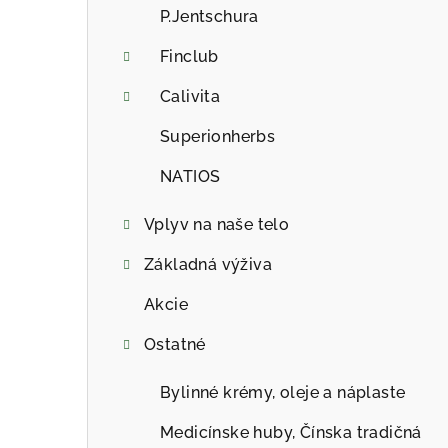
a
P.Jentschura
n
Finclub
e
Calivita
l
Superionherbs
NATIOS
Vplyv na naše telo
Základná výživa
Akcie
Ostatné
Bylinné krémy, oleje a náplaste
Medicínske huby, Čínska tradičná