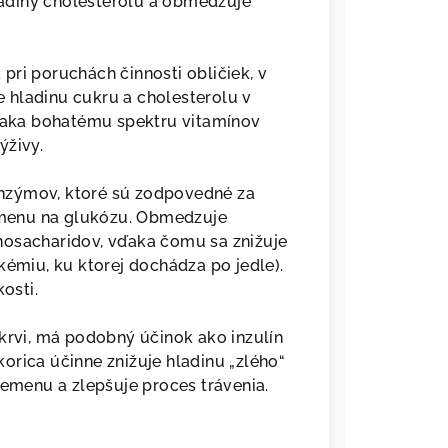
adiny cholesterolu a obmedzuje
pri poruchách činnosti obličiek, v
je hladinu cukru a cholesterolu v
Vďaka bohatému spektru vitamínov
ýživy.
 enzýmov, ktoré sú zodpovedné za
menu na glukózu. Obmedzuje
nosacharidov, vďaka čomu sa znižuje
kémiu, ku ktorej dochádza po jedle).
osti.
 krvi, má podobný účinok ako inzulín
orica účinne znižuje hladinu „zlého“
remenu a zlepšuje proces trávenia.