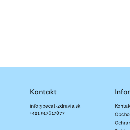
Z
á
Kontakt
Info
p
ä
info
@
pecat-zdravia.sk
Konta
t
+421 917617877
Obcho
Ochra
i