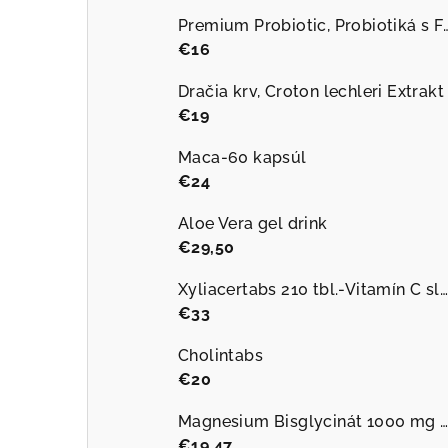
Premium Probiotic, Probiotiká s FOS, 10 miliár
€16
Dračia krv, Croton lechleri Extrakt
€19
Maca-60 kapsúl
€24
Aloe Vera gel drink
€29,50
Xyliacertabs 210 tbl.-Vitamín C sladený xylitolom
€33
Cholintabs
€20
Magnesium Bisglycinát 1000 mg plus B6 90 kapsúl
€19,47