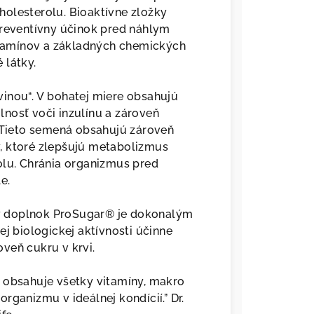
cholesterolu. Bioaktívne zložky
preventívny účinok pred náhlym
tamínov a základných chemických
 látky.
inou“. V bohatej miere obsahujú
nosť voči inzulínu a zároveň
. Tieto semená obsahujú zároveň
, ktoré zlepšujú metabolizmus
olu. Chránia organizmus pred
e.
ý doplnok ProSugar® je dokonalým
ej biologickej aktívnosti účinne
veň cukru v krvi.
 obsahuje všetky vitamíny, makro
rganizmu v ideálnej kondícií.” Dr.