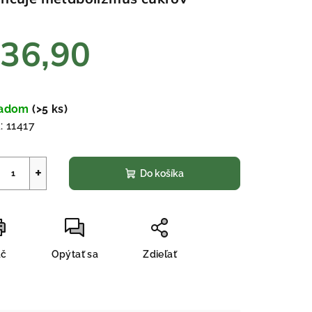
36,90
ezdičiek.
notková
a:
ladom
(>5 ks)
:
11417
+
Do košíka
ač
Opýtať sa
Zdieľať