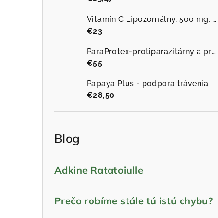
Vitamín C Lipozomálny, 500 mg, 60 vegánskych kapsúl
€23
ParaProtex-protiparazitárny a protiplesňový
€55
Papaya Plus - podpora trávenia
€28,50
Blog
Adkine Ratatoiulle
Prečo robíme stále tú istú chybu?