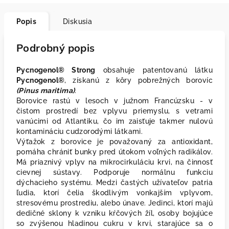
Popis
Diskusia
Podrobný popis
Pycnogenol® Strong
obsahuje patentovanú látku
Pycnogenol®
, získanú z kôry pobrežných borovíc
(Pinus maritima)
.
Borovice rastú v lesoch v južnom Francúzsku - v
čistom prostredí bez vplyvu priemyslu, s vetrami
vanúcimi od Atlantiku, čo im zaisťuje takmer nulovú
kontamináciu cudzorodými látkami.
Výťažok z borovice je považovaný za antioxidant,
pomáha chrániť bunky pred útokom voľných radikálov.
Má priaznivý vplyv na mikrocirkuláciu krvi, na činnosť
cievnej sústavy. Podporuje normálnu funkciu
dýchacieho systému. Medzi častých užívateľov patria
ľudia, ktorí čelia škodlivým vonkajším vplyvom,
stresovému prostrediu, alebo únave. Jedinci, ktorí majú
dedičné sklony k vzniku kŕčových žíl, osoby bojujúce
so zvýšenou hladinou cukru v krvi, starajúce sa o