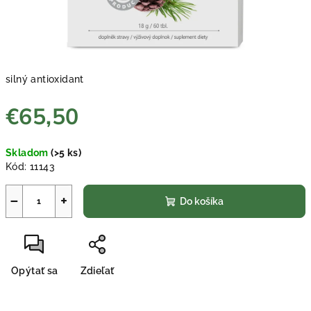
silný antioxidant
€65,50
Jednotková
Skladom
(>5 ks)
cena:
Kód:
11143
−
+
Do košíka
Opýtať sa
Zdieľať