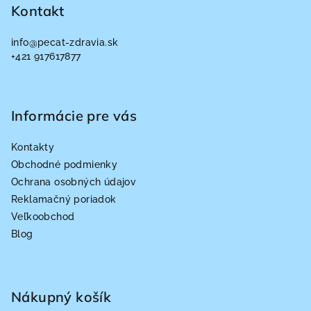
p
Kontakt
ä
info
@
pecat-zdravia.sk
t
+421 917617877
i
e
Informácie pre vás
Kontakty
Obchodné podmienky
Ochrana osobných údajov
Reklamačný poriadok
Veľkoobchod
Blog
Nákupný košík