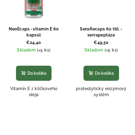
NeoEcaps -vitamín E 60
Seraflecaps 60 tbl. -
kapsúl
serrapeptáza
€24,40
€49,50
Skladom
(>5 ks)
Skladom
(>5 ks)
Priemerné
Priemerné
hodnotenie
hodnotenie
produktu
produktu
Do košíka
Do košíka
je
je
5,0
5,0
Vitamín E z klíčkového
proteolytický enzýmový
z
z
oleja
systém
5
5
hviezdičiek.
hviezdičiek.