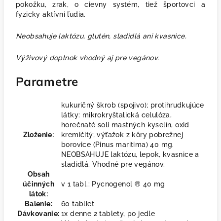
pokožku, zrak, o cievny systém, tiež športovci a
fyzicky aktívni ľudia.
Neobsahuje laktózu, glutén, sladidlá ani kvasnice.
Výživový doplnok vhodný aj pre vegánov.
Parametre
kukuričný škrob (spojivo); protihrudkujúce
látky: mikrokryštalická celulóza,
horečnaté soli mastných kyselín, oxid
Zloženie:
kremičitý; výťažok z kôry pobrežnej
borovice (Pinus maritima) 40 mg.
NEOBSAHUJE laktózu, lepok, kvasnice a
sladidlá. Vhodné pre vegánov.
Obsah
účinných
v 1 tabl.: Pycnogenol ® 40 mg
látok:
Balenie:
60 tabliet
Dávkovanie:
1x denne 2 tablety, po jedle