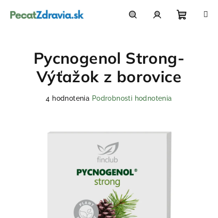
Prejsť
na
obsah
Nákupn
Hľadať
Prihlásenie
Pycnogenol Strong-
košík
Výťažok z borovice
Priemerné
4 hodnotenia
Podrobnosti hodnotenia
hodnotenie
produktu
je
5,0
z
5
hviezdičiek.