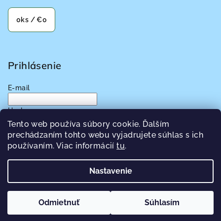
0
ks /
€0
Prihlásenie
E-mail
Heslo
Tento web používa súbory cookie. Ďalším
prechádzaním tohto webu vyjadrujete súhlas s ich
Prihlásiť sa
používaním. Viac informácií
tu
.
Nová registrácia
Zabudnuté heslo
Nastavenie
Copyright 2026
Pecat-Zdravia.sk
. Všetky práva vyhradené.
Odmietnuť
Súhlasím
Vytvoril Shoptet