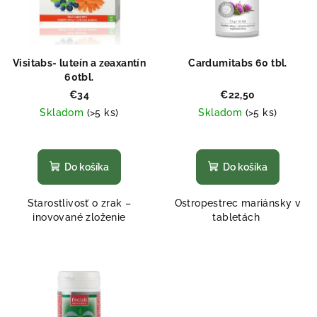
Visitabs- luteín a zeaxantín
Cardumitabs 60 tbl.
60tbl.
€34
€22,50
Skladom
(>5 ks)
Skladom
(>5 ks)
Priemerné
Priemerné
hodnotenie
hodnotenie
produktu
produktu
Do košíka
Do košíka
je
je
5,0
5,0
Starostlivosť o zrak –
Ostropestrec mariánsky v
z
z
inovované zloženie
tabletách
5
5
hviezdičiek.
hviezdičiek.