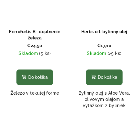
Ferrofortis B- doplnenie
Herbs oil-bylinný olej
železa
€24,50
€17,10
Skladom
(5 ks)
Skladom
(>5 ks)
Priemerné
Priemerné
hodnotenie
hodnotenie
produktu
produktu
Do košíka
Do košíka
je
je
5,0
5,0
Železo v tekutej forme
Bylinný olej s Aloe Vera,
z
z
olivovým olejom a
5
5
výťažkom z byliniek
hviezdičiek.
hviezdičiek.