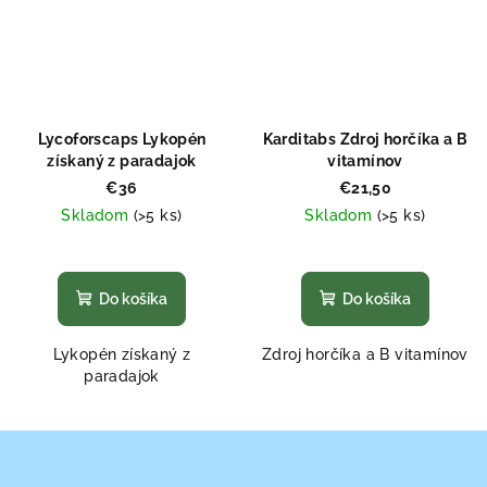
Lycoforscaps Lykopén
Karditabs Zdroj horčíka a B
získaný z paradajok
vitamínov
€36
€21,50
Skladom
(>5 ks)
Skladom
(>5 ks)
Priemerné
Priemerné
hodnotenie
hodnotenie
produktu
produktu
Do košíka
Do košíka
je
je
4,7
5,0
Lykopén získaný z
Zdroj horčíka a B vitamínov
z
z
paradajok
5
5
hviezdičiek.
hviezdičiek.
Z
á