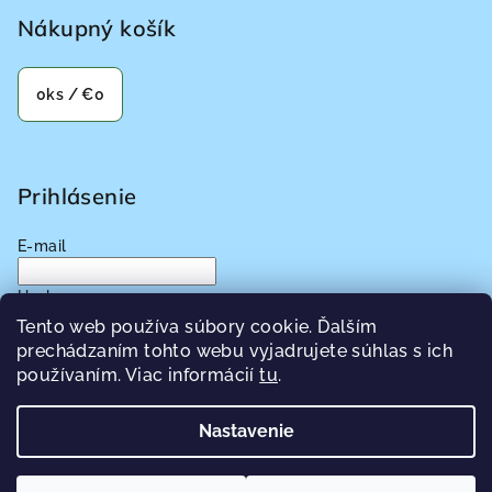
Nákupný košík
0
ks /
€0
Prihlásenie
E-mail
Heslo
Tento web používa súbory cookie. Ďalším
prechádzaním tohto webu vyjadrujete súhlas s ich
Prihlásiť sa
používaním. Viac informácií
tu
.
Nová registrácia
Zabudnuté heslo
Nastavenie
Copyright 2026
Pecat-Zdravia.sk
. Všetky práva vyhradené.