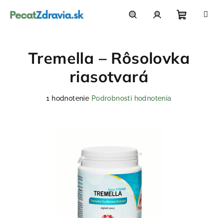
Prejsť
na
obsah
Nákupn
Hľadať
Prihlásenie
Tremella – Rôsolovka
košík
riasotvará
Priemerné
1 hodnotenie
Podrobnosti hodnotenia
hodnotenie
produktu
je
5,0
z
5
hviezdičiek.