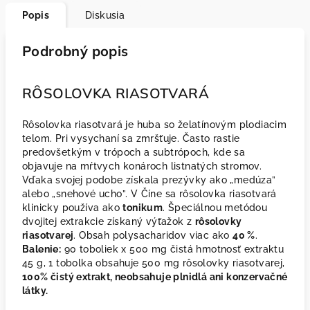
Popis
Diskusia
Podrobný popis
RȎSOLOVKA RIASOTVARÁ
Rôsolovka riasotvará je huba so želatínovým plodiacim
telom. Pri vysychaní sa zmršťuje. Často rastie
predovšetkým v trópoch a subtrópoch, kde sa
objavuje na mŕtvych konároch listnatých stromov.
Vďaka svojej podobe získala prezývky ako „medúza”
alebo „snehové ucho”. V Číne sa rôsolovka riasotvará
klinicky používa ako
tonikum
. Špeciálnou metódou
dvojitej extrakcie získaný výťažok z
rôsolovky
riasotvarej
. Obsah polysacharidov viac ako
40 %
.
Balenie:
90 toboliek x 500 mg čistá hmotnosť extraktu
45 g, 1 tobolka obsahuje 500 mg rôsolovky riasotvarej,
100% čistý extrakt, neobsahuje plnidlá ani konzervačné
látky.