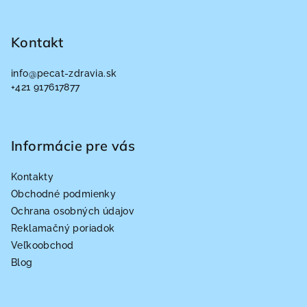
Z
á
p
Kontakt
ä
info
@
pecat-zdravia.sk
t
+421 917617877
i
e
Informácie pre vás
Kontakty
Obchodné podmienky
Ochrana osobných údajov
Reklamačný poriadok
Veľkoobchod
Blog