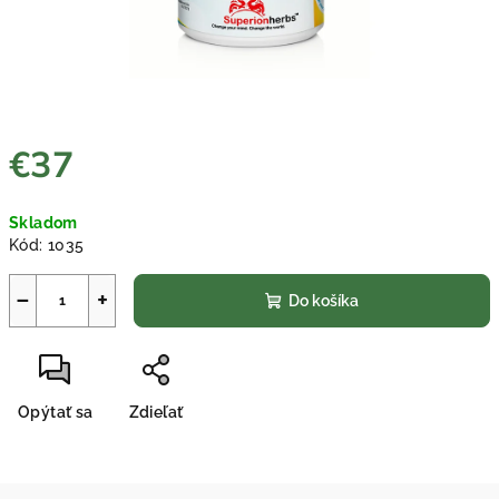
€37
Jednotková
Skladom
cena:
Kód:
1035
−
+
Do košíka
Opýtať sa
Zdieľať