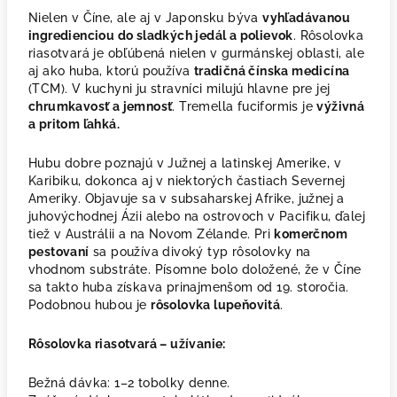
Nielen v Číne, ale aj v Japonsku býva
vyhľadávanou
ingredienciou do sladkých jedál a polievok
. Rôsolovka
riasotvará je obľúbená nielen v gurmánskej oblasti, ale
aj ako huba, ktorú používa
tradičná čínska medicína
(TCM). V kuchyni ju stravníci milujú hlavne pre jej
chrumkavosť a jemnosť
. Tremella fuciformis je
výživná
a pritom ľahká.
Hubu dobre poznajú v Južnej a latinskej Amerike, v
Karibiku, dokonca aj v niektorých častiach Severnej
Ameriky. Objavuje sa v subsaharskej Afrike, južnej a
juhovýchodnej Ázii alebo na ostrovoch v Pacifiku, ďalej
tiež v Austrálii a na Novom Zélande. Pri
komerčnom
pestovaní
sa používa divoký typ rôsolovky na
vhodnom substráte. Písomne bolo doložené, že v Číne
sa takto huba získava prinajmenšom od 19. storočia.
Podobnou hubou je
rôsolovka lupeňovitá
.
Rôsolovka riasotvará – užívanie:
Bežná dávka: 1–2 tobolky denne.