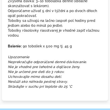
Zvýšená dávka: 3–10 tobolátka denne (ideálne
skonzultovať s lekárom).
Odporúčame užívať 5 dní v týždni a po dvoch dňoch
opäť pokračovať.
Tobolky sa užívajú na lačno (aspoň pol hodiny pred
jedlom alebo 60 minút po jedle).
Tobolky rôsolovky riasotvarej je vhodné zapiť vlažnou
vodou.
Balenie:
90 toboliek x 500 mg tj. 45 g
Upozornenie
Neprekračujte odporúčané denné dávkovanie.
Nie je vhodné pre tehotné a dojčiace ženy
.
Nie je určené pre deti do 3 rokov.
Uchovávajte mimo dosahu detí.
Neslúži ako náhrada pestrej stravy.
Skladujte v suchu pri teplote do 25
°C