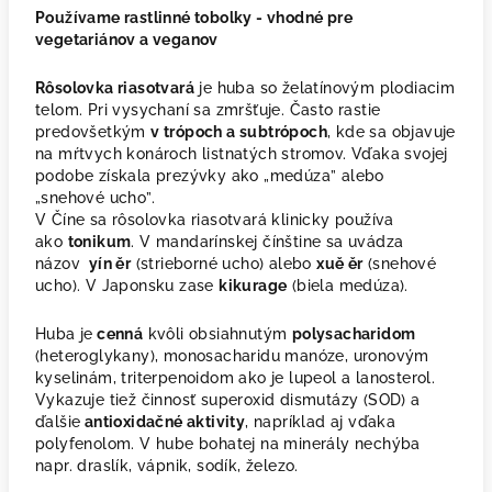
Používame rastlinné tobolky - vhodné pre
vegetariánov a veganov
Rôsolovka riasotvará
je huba so želatínovým plodiacim
telom. Pri vysychaní sa zmršťuje. Často rastie
predovšetkým
v trópoch a subtrópoch
, kde sa objavuje
na mŕtvych konároch listnatých stromov. Vďaka svojej
podobe získala prezývky ako „medúza” alebo
„snehové ucho”.
V Číne sa rôsolovka riasotvará klinicky používa
ako
tonikum
. V mandarínskej čínštine sa uvádza
názov
yín ěr
(strieborné ucho) alebo
xuě ěr
(snehové
ucho). V Japonsku zase
kikurage
(biela medúza).
Huba je
cenná
kvôli obsiahnutým
polysacharidom
(heteroglykany), monosacharidu manóze, uronovým
kyselinám, triterpenoidom ako je lupeol a lanosterol.
Vykazuje tiež činnosť superoxid dismutázy (SOD) a
ďalšie
antioxidačné aktivity
, napríklad aj vďaka
polyfenolom. V hube bohatej na minerály nechýba
napr. draslík, vápnik, sodík, železo.