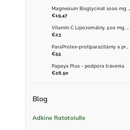
Magnesium Bisglycinát 1000 mg plus B6 90 kapsúl
€19,47
Vitamín C Lipozomálny, 500 mg, 60 vegánskych kapsúl
€23
ParaProtex-protiparazitárny a protiplesňový
€55
Papaya Plus - podpora trávenia
€28,50
Blog
Adkine Ratatoiulle