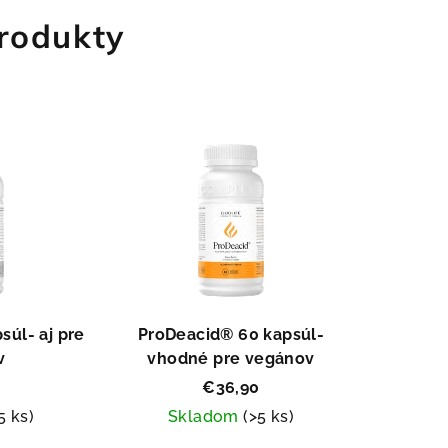
rodukty
súl- aj pre
ProDeacid® 60 kapsúl-
v
vhodné pre vegánov
€36,90
5 ks)
Skladom
(>5 ks)