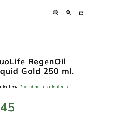
Hľadať
Prihlásenie
Nákupný
košík
uoLife RegenOil
iquid Gold 250 ml.
emerné
odnotenia
Podrobnosti hodnotenia
notenie
duktu
€45