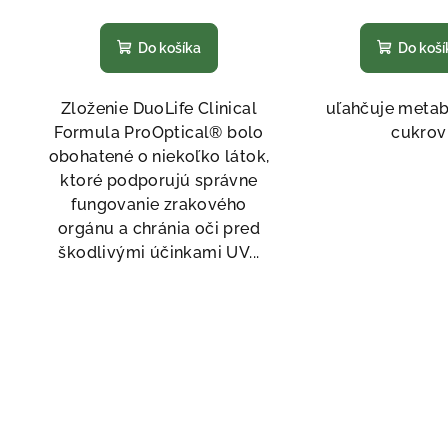
Priemerné
Pri
hodnotenie
hod
Do košíka
Do koší
produktu
pro
je
je
5,0
5,0
Zloženie DuoLife Clinical
uľahčuje meta
z
z
Formula ProOptical® bolo
cukrov
5
5
obohatené o niekoľko látok,
hviezdičiek.
hvi
ktoré podporujú správne
fungovanie zrakového
orgánu a chránia oči pred
škodlivými účinkami UV...