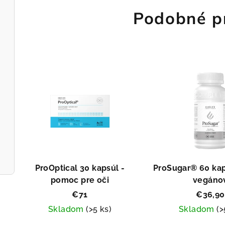
Podobné p
ProOptical 30 kapsúl -
ProSugar® 60 kap
pomoc pre oči
vegáno
€71
€36,90
Skladom
(>5 ks)
Skladom
(>