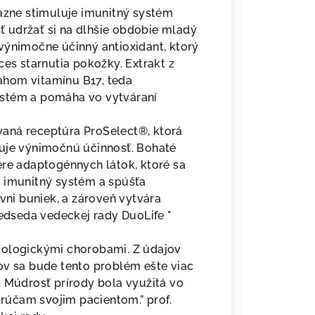
razne stimuluje imunitný systém
 udržať si na dlhšie obdobie mladý
výnimočne účinný antioxidant, ktorý
ces starnutia pokožky. Extrakt z
ahom vitamínu B17, teda
ystém a pomáha vo vytváraní
aná receptúra ProSelect®, ktorá
ťuje výnimočnú účinnosť. Bohaté
ere adaptogénnych látok, ktoré sa
e imunitný systém a spúšťa
ni buniek, a zároveň vytvára
redseda vedeckej rady DuoLife "
kologickými chorobami. Z údajov
ov sa bude tento problém ešte viac
. Múdrosť prírody bola využitá vo
účam svojim pacientom.” prof.