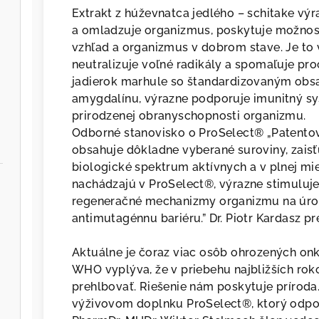
Extrakt z húževnatca jedlého – schitake vý
a omladzuje organizmus, poskytuje možnosť
vzhľad a organizmus v dobrom stave. Je to 
neutralizuje voľné radikály a spomaľuje pro
jadierok marhule so štandardizovaným obs
amygdalínu, výrazne podporuje imunitný s
prirodzenej obranyschopnosti organizmu.
Odborné stanovisko o ProSelect® „Patentov
obsahuje dôkladne vyberané suroviny, zais
biologické spektrum aktívnych a v plnej mi
nachádzajú v ProSelect®, výrazne stimuluj
regeneračné mechanizmy organizmu na úrov
antimutagénnu bariéru.” Dr. Piotr Kardasz p
Aktuálne je čoraz viac osôb ohrozených on
WHO vyplýva, že v priebehu najbližších rok
prehlbovať. Riešenie nám poskytuje príroda
výživovom doplnku ProSelect®, ktorý odpor