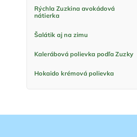
Rýchla Zuzkina avokádová
nátierka
Šalátik aj na zimu
Kalerábová polievka podľa Zuzky
Hokaido krémová polievka
Z
á