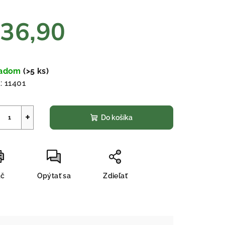
36,90
ezdičiek.
notková
a:
ladom
(>5 ks)
:
11401
+
Do košíka
ač
Opýtať sa
Zdieľať