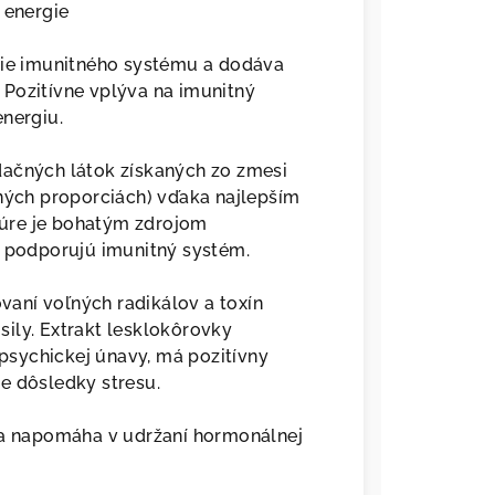
 energie
enie imunitného systému a dodáva
Pozitívne vplýva na imunitný
energiu.
dačných látok získaných zo zmesi
čných proporciách) vďaka najlepším
úre je bohatým zdrojom
é podporujú imunitný systém.
aní voľných radikálov a toxín
 sily. Extrakt lesklokôrovky
 psychickej únavy, má pozitívny
e dôsledky stresu.
m a napomáha v udržaní hormonálnej