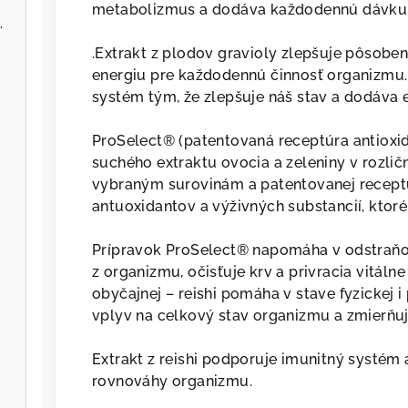
metabolizmus a dodáva každodennú dávku
d CFU, 10 kmeňov, 60 veg kapsúl
.Extrakt z plodov gravioly zlepšuje pôsob
energiu pre každodennú činnosť organizmu. 
systém tým, že zlepšuje náš stav a dodáva 
ProSelect® (patentovaná receptúra antioxi
suchého extraktu ovocia a zeleniny v rozli
vybraným surovinám a patentovanej recept
antuoxidantov a výživných substancií, ktor
Prípravok ProSelect® napomáha v odstraňov
z organizmu, očisťuje krv a privracia vitálne
obyčajnej – reishi pomáha v stave fyzickej i
vplyv na celkový stav organizmu a zmierňuj
Extrakt z reishi podporuje imunitný systé
rovnováhy organizmu.