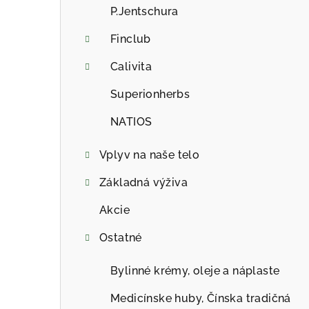
a
P.Jentschura
n
Finclub
e
Calivita
l
Superionherbs
NATIOS
Vplyv na naše telo
Základná výživa
Akcie
Ostatné
Bylinné krémy, oleje a náplaste
Medicínske huby, Čínska tradičná