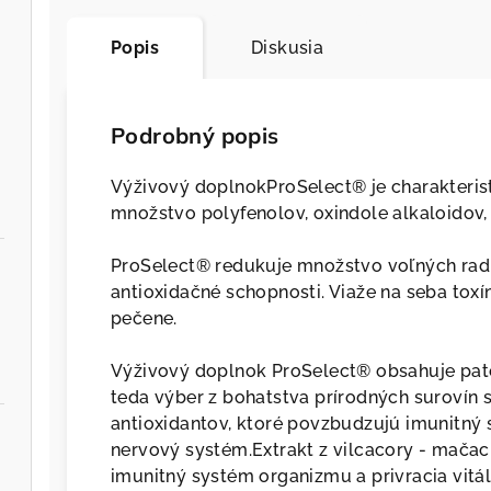
Popis
Diskusia
Podrobný popis
Výživový doplnokProSelect® je charakterist
množstvo polyfenolov, oxindole alkaloidov, 
ProSelect® redukuje množstvo voľných radik
antioxidačné schopnosti. Viaže na seba tox
pečene.
Výživový doplnok ProSelect® obsahuje pat
teda výber z bohatstva prírodných surovín
antioxidantov, ktoré povzbudzujú imunitný
nervový systém.Extrakt z vilcacory - mača
imunitný systém organizmu a privracia vitál