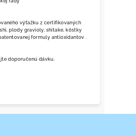
kej rady
ovaného výťažku z certifikovaných
hi, plody gravioly, shitake, kôstky
patentovanej formuly antioxidantov .
ujte doporučenú dávku.