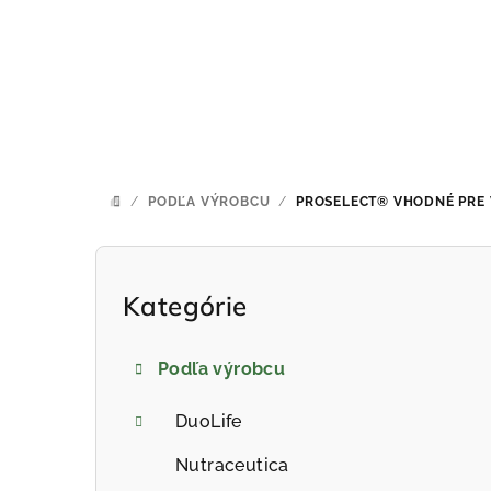
Prejsť
na
obsah
/
PODĽA VÝROBCU
/
PROSELECT® VHODNÉ PRE
DOMOV
B
o
Kategórie
Preskočiť
kategórie
č
Podľa výrobcu
n
ý
DuoLife
p
Nutraceutica