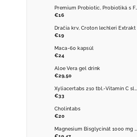
Premium Probiotic, Probiotiká s FOS, 10 miliár
€16
Dračia krv, Croton lechleri Extrakt
€19
Maca-60 kapsúl
€24
Aloe Vera gel drink
€29,50
Xyliacertabs 210 tbl.-Vitamín C sladený xylitolom
€33
Cholintabs
€20
Magnesium Bisglycinát 1000 mg plus B6 90 kapsúl
€19,47