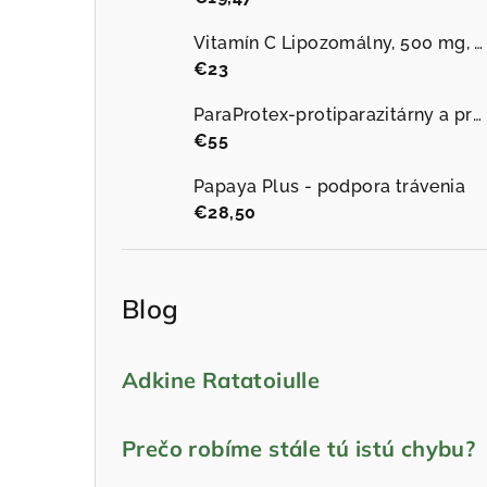
Vitamín C Lipozomálny, 500 mg, 60 vegánskych kapsúl
€23
ParaProtex-protiparazitárny a protiplesňový
€55
Papaya Plus - podpora trávenia
€28,50
Blog
Adkine Ratatoiulle
Prečo robíme stále tú istú chybu?