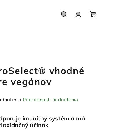
Hľadať
Prihlásenie
Nákupný
košík
roSelect® vhodné
re vegánov
emerné
odnotenia
Podrobnosti hodnotenia
notenie
duktu
dporuje imunitný systém a má
tioxidačný účinok