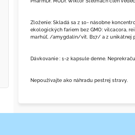
PharmDr. MUDr. Wiktor Stelmach člen vedec
Zloženie: Skladá sa z 10- násobne koncentr
ekologických fariem bez GMO: vilcacora, reis
marhúľ, /amygdalín/vit. B17/ a z unikátnej 
Dávkovanie : 1-2 kapsule denne. Neprekrač
Nepoužívajte ako náhradu pestrej stravy.