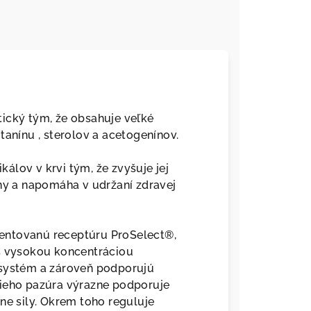
ický tým, že obsahuje veľké
tanínu , sterolov a acetogenínov.
álov v krvi tým, že zvyšuje jej
íny a napomáha v udržaní zdravej
entovanú receptúru ProSelect®,
 s vysokou koncentráciou
 systém a zároveň podporujú
cieho pazúra výrazne podporuje
ne sily. Okrem toho reguluje