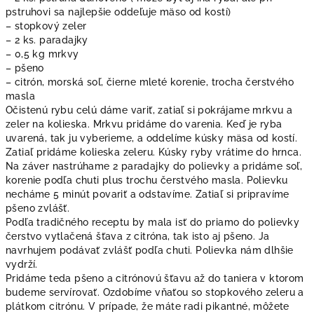
pstruhovi sa najlepšie oddeľuje mäso od kostí)
– stopkový zeler
– 2 ks. paradajky
– 0,5 kg mrkvy
– pšeno
– citrón, morská soľ, čierne mleté korenie, trocha čerstvého
masla
Očistenú rybu celú dáme variť, zatiaľ si pokrájame mrkvu a
zeler na kolieska. Mrkvu pridáme do varenia. Keď je ryba
uvarená, tak ju vyberieme, a oddelíme kúsky mäsa od kostí.
Zatiaľ pridáme kolieska zeleru. Kúsky ryby vrátime do hrnca.
Na záver nastrúhame 2 paradajky do polievky a pridáme soľ,
korenie podľa chuti plus trochu čerstvého masla. Polievku
necháme 5 minút povariť a odstavíme. Zatiaľ si pripravíme
pšeno zvlášť.
Podľa tradičného receptu by mala isť do priamo do polievky
čerstvo vytlačená šťava z citróna, tak isto aj pšeno. Ja
navrhujem podávať zvlášť podľa chuti. Polievka nám dlhšie
vydrží.
Pridáme teda pšeno a citrónovú šťavu až do taniera v ktorom
budeme servírovať. Ozdobíme vňaťou so stopkového zeleru a
plátkom citrónu. V prípade, že máte radi pikantné, môžete