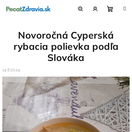
Prejsť
na
obsah
Nákupn
Hľadať
Prihlásenie
Novoročná Cyperská
košík
rybacia polievka podľa
Slováka
14.8.2024