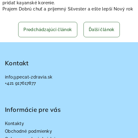
pridať kayanské korenie.
Prajem Dobrú chuť a príjemný Silvester a ešte lepší Nový rok
Predchádzajúci článok
Ďalší článok
Z
á
p
Kontakt
ä
info
@
pecat-zdravia.sk
t
+421 917617877
i
e
Informácie pre vás
Kontakty
Obchodné podmienky