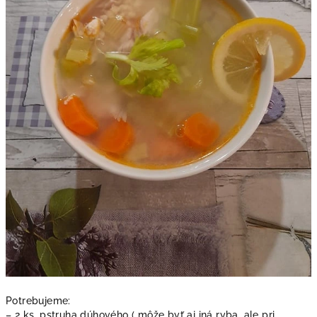
Potrebujeme:
– 2 ks. pstruha dúhového ( môže byť aj iná ryba, ale pri