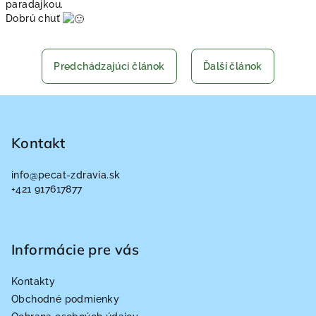
paradajkou.
Dobrú chuť
Predchádzajúci článok
Ďalší článok
Z
á
p
Kontakt
ä
info
@
pecat-zdravia.sk
t
+421 917617877
i
e
Informácie pre vás
Kontakty
Obchodné podmienky