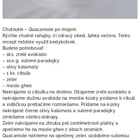
Chutnutie – Quacamole po mojom
Rýchle chutné raňajky, či zdravý obed, ľahká večera. Tento
recept môžete využiť kedykoľvek.
Budete potrebovať :
– 1ks. zrelé avokádo
– 100 g. sušené paradajky
– olivy kalamaty
– 1 ks. cibuľa
– zeler
– maslo ghee
Nakrájame si cibuľku na drobno. Ošúpeme zrelé avokádo a
nakrájame dužinu avokáda na menšie kúsky pridáme k cibuli
a vidličkou pretlačíme rozmiešame. Pridáme na kúsky
nakrájané čierne olivy kalamata a sušené paradajky
zmiešame všetko dokopy.
Zeler nakrájame na zhruba pol centimetrové plátky a
opečieme ho na masle ghee z oboch stranách.
Quacamole natrieme na opečený zeler, ozdobíme sušenou